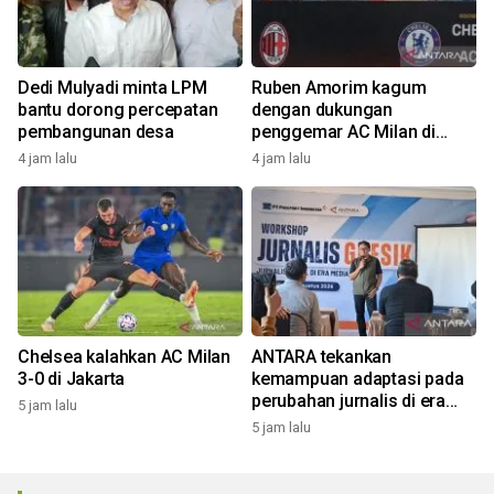
Dedi Mulyadi minta LPM
Ruben Amorim kagum
bantu dorong percepatan
dengan dukungan
pembangunan desa
penggemar AC Milan di
Indonesia
4 jam lalu
4 jam lalu
Chelsea kalahkan AC Milan
ANTARA tekankan
3-0 di Jakarta
kemampuan adaptasi pada
perubahan jurnalis di era
5 jam lalu
digital
5 jam lalu