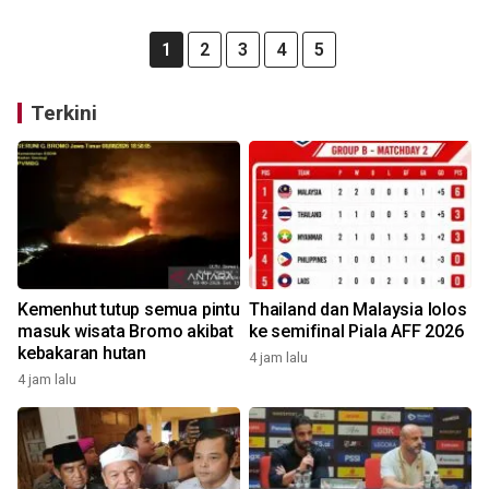
1
2
3
4
5
Terkini
Kemenhut tutup semua pintu
Thailand dan Malaysia lolos
masuk wisata Bromo akibat
ke semifinal Piala AFF 2026
kebakaran hutan
4 jam lalu
4 jam lalu