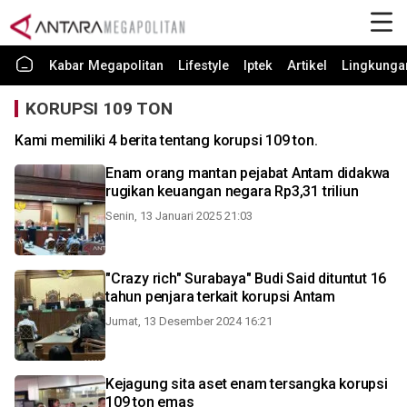
Kabar Megapolitan
Lifestyle
Iptek
Artikel
Lingkunga
KORUPSI 109 TON
Kami memiliki 4 berita tentang korupsi 109 ton.
Enam orang mantan pejabat Antam didakwa
rugikan keuangan negara Rp3,31 triliun
Senin, 13 Januari 2025 21:03
"Crazy rich" Surabaya" Budi Said dituntut 16
tahun penjara terkait korupsi Antam
Jumat, 13 Desember 2024 16:21
Kejagung sita aset enam tersangka korupsi
109 ton emas