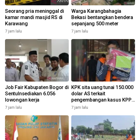
Seorang pria meninggal di
Warga Karangbahagia
kamar mandi masjid RS di
Bekasi bentangkan bendera
Karawang
sepanjang 500 meter
7 jam lalu
7 jam lalu
Job Fair Kabupaten Bogor di
KPK sita uang tunai 150.000
Sentulnsediakan 6.056
dolar AS terkait
lowongan kerja
pengembangan kasus KPP
Banjarmasin
7 jam lalu
7 jam lalu