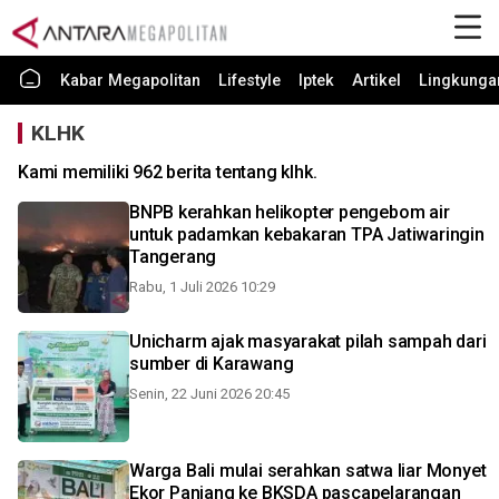
Kabar Megapolitan
Lifestyle
Iptek
Artikel
Lingkunga
KLHK
Kami memiliki 962 berita tentang klhk.
BNPB kerahkan helikopter pengebom air
untuk padamkan kebakaran TPA Jatiwaringin
Tangerang
Rabu, 1 Juli 2026 10:29
Unicharm ajak masyarakat pilah sampah dari
sumber di Karawang
Senin, 22 Juni 2026 20:45
Warga Bali mulai serahkan satwa liar Monyet
Ekor Panjang ke BKSDA pascapelarangan