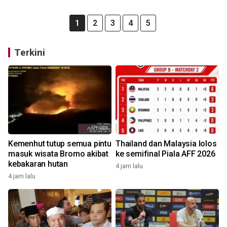
1
2
3
4
5
Terkini
Kemenhut tutup semua pintu
Thailand dan Malaysia lolos
masuk wisata Bromo akibat
ke semifinal Piala AFF 2026
kebakaran hutan
4 jam lalu
4 jam lalu