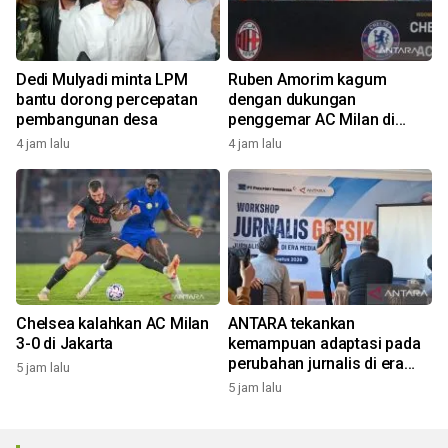
Dedi Mulyadi minta LPM
Ruben Amorim kagum
bantu dorong percepatan
dengan dukungan
pembangunan desa
penggemar AC Milan di
Indonesia
4 jam lalu
4 jam lalu
Chelsea kalahkan AC Milan
ANTARA tekankan
3-0 di Jakarta
kemampuan adaptasi pada
perubahan jurnalis di era
5 jam lalu
digital
5 jam lalu