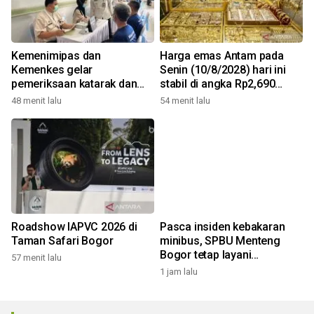
Kemenimipas dan
Harga emas Antam pada
Kemenkes gelar
Senin (10/8/2028) hari ini
pemeriksaan katarak dan
stabil di angka Rp2,690
CKG sambut HUT RI
juta/gr
48 menit lalu
54 menit lalu
Roadshow IAPVC 2026 di
Pasca insiden kebakaran
Taman Safari Bogor
minibus, SPBU Menteng
Bogor tetap layani
57 menit lalu
pengisian solar
1 jam lalu