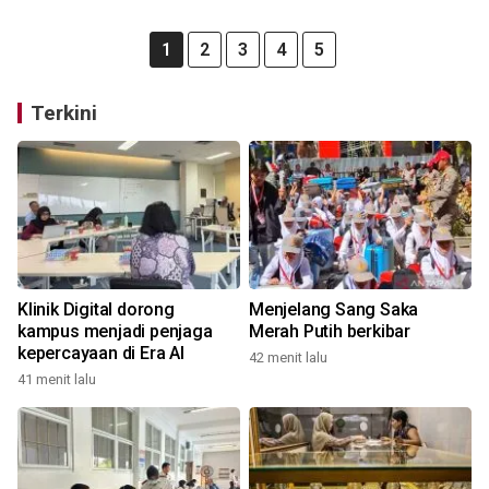
1
2
3
4
5
Terkini
Klinik Digital dorong
Menjelang Sang Saka
kampus menjadi penjaga
Merah Putih berkibar
kepercayaan di Era AI
42 menit lalu
41 menit lalu