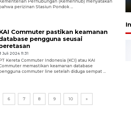
Kementerian Perhubungan (Kemenhub) menyatakan
1 Juni 2026 05:47
bahwa perizinan Stasiun Pondok ...
I
KAI Commuter pastikan keamanan
database pengguna seusai
peretasan
3 Juli 2024 11:31
PT Kereta Commuter Indonesia (KCI) atau KAI
Commuter memastikan keamanan database
pengguna commuter line setelah diduga sempat ...
6
7
8
9
10
»