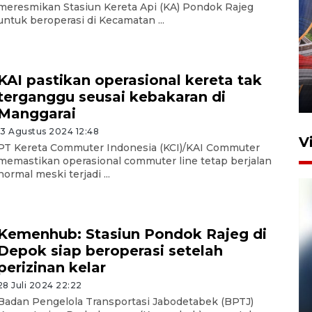
meresmikan Stasiun Kereta Api (KA) Pondok Rajeg
untuk beroperasi di Kecamatan ...
Komisi V DPR tinjau
perlintasan sebidang di
Stasiun Bogor
KAI pastikan operasional kereta tak
terganggu seusai kebakaran di
12 Juni 2026 18:49
Manggarai
13 Agustus 2024 12:48
V
PT Kereta Commuter Indonesia (KCI)/KAI Commuter
memastikan operasional commuter line tetap berjalan
normal meski terjadi ...
Kemenhub: Stasiun Pondok Rajeg di
Depok siap beroperasi setelah
perizinan kelar
28 Juli 2024 22:22
Pelanggan Filaha Farm setia
Badan Pengelola Transportasi Jabodetabek (BPTJ)
sampai 8 tahan?