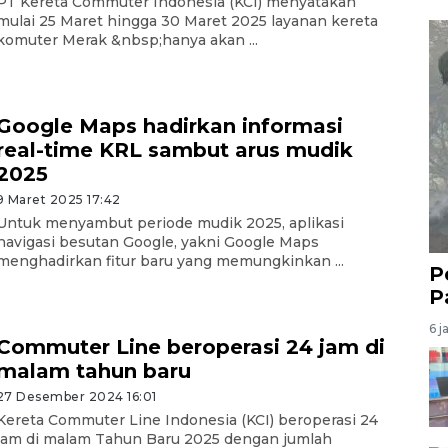
PT Kereta Commuter Indonesia (KCI) menyatakan
mulai 25 Maret hingga 30 Maret 2025 layanan kereta
komuter Merak &nbsp;hanya akan ...
Google Maps hadirkan informasi
real-time KRL sambut arus mudik
2025
9 Maret 2025 17:42
Untuk menyambut periode mudik 2025, aplikasi
navigasi besutan Google, yakni Google Maps
menghadirkan fitur baru yang memungkinkan ...
P
P
6 j
Commuter Line beroperasi 24 jam di
malam tahun baru
27 Desember 2024 16:01
Kereta Commuter Line Indonesia (KCI) beroperasi 24
jam di malam Tahun Baru 2025 dengan jumlah