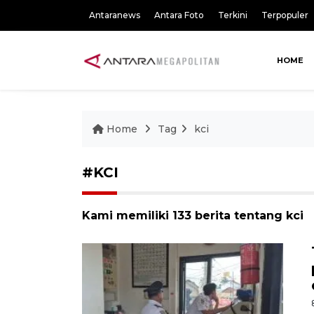
Antaranews
Antara Foto
Terkini
Terpopuler
HOME
Home
Tag
kci
#KCI
Kami memiliki 133 berita tentang kci