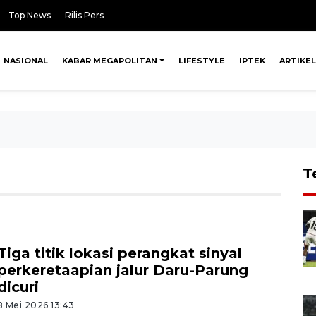
Top News
Rilis Pers
NASIONAL
KABAR MEGAPOLITAN
LIFESTYLE
IPTEK
ARTIKEL
T
Tiga titik lokasi perangkat sinyal
perkeretaapian jalur Daru-Parung
dicuri
8 Mei 2026 13:43