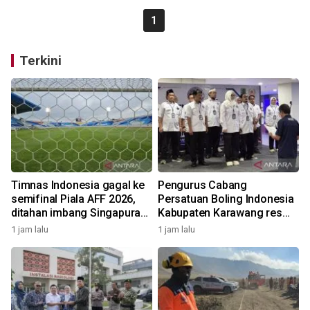
1
Terkini
Timnas Indonesia gagal ke
Pengurus Cabang
semifinal Piala AFF 2026,
Persatuan Boling Indonesia
ditahan imbang Singapura
Kabupaten Karawang resmi
1-1
terbentuk
1 jam lalu
1 jam lalu