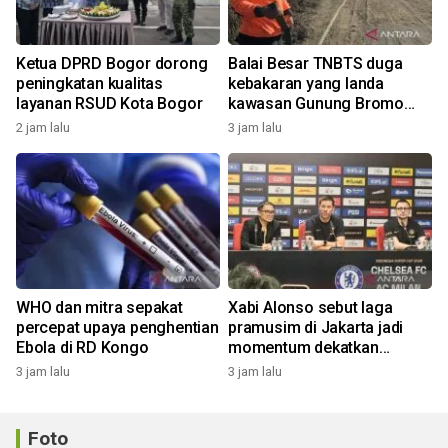
Ketua DPRD Bogor dorong
Balai Besar TNBTS duga
peningkatan kualitas
kebakaran yang landa
layanan RSUD Kota Bogor
kawasan Gunung Bromo
karena aktivitas manusia
2 jam lalu
3 jam lalu
WHO dan mitra sepakat
Xabi Alonso sebut laga
percepat upaya penghentian
pramusim di Jakarta jadi
Ebola di RD Kongo
momentum dekatkan
Chelsea dengan penggemar
3 jam lalu
3 jam lalu
Foto