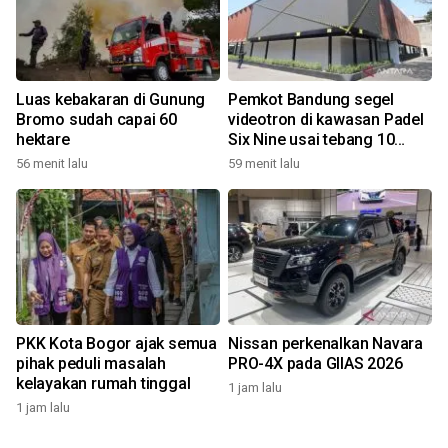
Luas kebakaran di Gunung
Pemkot Bandung segel
Bromo sudah capai 60
videotron di kawasan Padel
hektare
Six Nine usai tebang 10
pohon
56 menit lalu
59 menit lalu
PKK Kota Bogor ajak semua
Nissan perkenalkan Navara
pihak peduli masalah
PRO-4X pada GIIAS 2026
kelayakan rumah tinggal
1 jam lalu
1 jam lalu