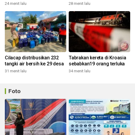
Rasuna Said
profesional
24 menit lalu
28 menit lalu
Cilacap distribusikan 232
Tabrakan kereta di Kroasia
tangki air bersih ke 29 desa
sebabkan19 orang terluka
31 menit lalu
34 menit lalu
Foto