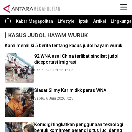
Kabar Megapolitan
Lifestyle
Iptek
Artikel
Lingkunga
KASUS JUDOL HAYAM WURUK
Kami memiliki 5 berita tentang kasus judol hayam wuruk.
92 WNA asal China terlibat sindikat judol
dideportasi Imigrasi
Senin, 6 Juli 2026 15:06
Siasat Silmy Karim dkk peras WNA
Sabtu, 6 Juni 2026 7:25
Komdigi tingkatkan penggunaan teknologi
bentuk komitmen perangi situs judi daring