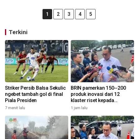
1
2
3
4
5
Terkini
Striker Persib Balsa Sekulic
BRIN pamerkan 150--200
ngebet tambah gol di final
produk inovasi dari 12
Piala Presiden
klaster riset kepada
Presiden
7 menit lalu
1 jam lalu