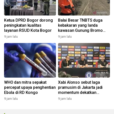
Ketua DPRD Bogor dorong
Balai Besar TNBTS duga
peningkatan kualitas
kebakaran yang landa
layanan RSUD Kota Bogor
kawasan Gunung Bromo
karena aktivitas manusia
9 jam lalu
9 jam lalu
WHO dan mitra sepakat
Xabi Alonso sebut laga
percepat upaya penghentian
pramusim di Jakarta jadi
Ebola di RD Kongo
momentum dekatkan
Chelsea dengan penggemar
9 jam lalu
9 jam lalu