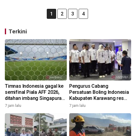
1
2
3
4
Terkini
Timnas Indonesia gagal ke
Pengurus Cabang
semifinal Piala AFF 2026,
Persatuan Boling Indonesia
ditahan imbang Singapura
Kabupaten Karawang resmi
1-1
terbentuk
7 jam lalu
7 jam lalu