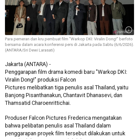
Para pemeran dan kru pembuat film "Warkop DKI: Viralin Dong!" berfoto
bersama dalam acara konferensi pers di Jakarta pada Sabtu (6/6/2026).
(ANTARA/Sri Dewi Larasati)
Jakarta (ANTARA) -
Penggarapan film drama komedi baru "Warkop DKI:
Viralin Dong!" produksi Falcon
Pictures melibatkan tiga penulis asal Thailand, yaitu
Banjong Pisanthanakun, Chantavit Dhanasevi, dan
Thamsatid Charoenrittichai.
Produser Falcon Pictures Frederica mengatakan
bahwa pelibatan penulis asal Thailand dalam
penggarapan proyek film tersebut dilakukan untuk