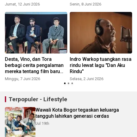
Jumat, 12 Juni 2026
Senin, 8 Juni 2026
Desta, Vino, dan Tora
Indro Warkop tuangkan rasa
berbagi cerita pengalaman
rindu lewat lagu "Dan Aku
mereka tentang film baru
Rindu"
Warkop DKI
Minggu, 7 Juni 2026
Selasa, 2 Juni 2026
Terpopuler - Lifestyle
Wawali Kota Bogor tegaskan keluarga
tangguh lahirkan generasi cerdas
Jul 19th