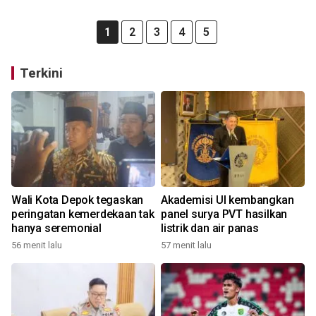
1
2
3
4
5
Terkini
Wali Kota Depok tegaskan
Akademisi UI kembangkan
peringatan kemerdekaan tak
panel surya PVT hasilkan
hanya seremonial
listrik dan air panas
56 menit lalu
57 menit lalu