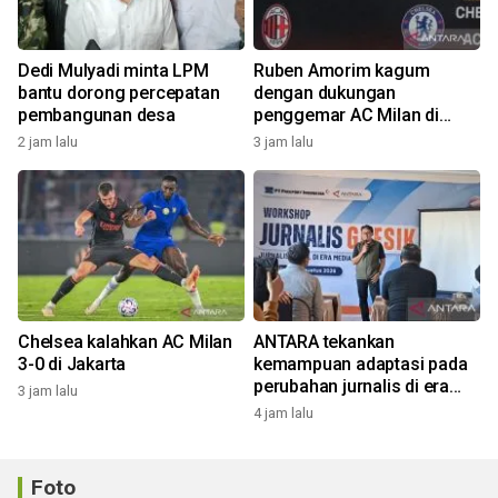
Dedi Mulyadi minta LPM
Ruben Amorim kagum
bantu dorong percepatan
dengan dukungan
pembangunan desa
penggemar AC Milan di
Indonesia
2 jam lalu
3 jam lalu
Chelsea kalahkan AC Milan
ANTARA tekankan
3-0 di Jakarta
kemampuan adaptasi pada
perubahan jurnalis di era
3 jam lalu
digital
4 jam lalu
Foto