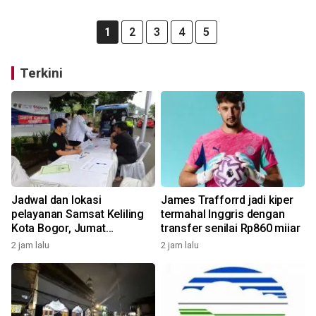
1
2
3
4
5
Terkini
Jadwal dan lokasi
James Trafforrd jadi kiper
pelayanan Samsat Keliling
termahal Inggris dengan
Kota Bogor, Jumat
transfer senilai Rp860 miiar
(7/8/2026)
2 jam lalu
2 jam lalu