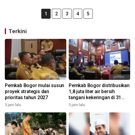
1
2
3
4
5
Terkini
Pemkab Bogor mulai susun
Pemkab Bogor distribusikan
proyek strategis dan
1,8 juta liter air bersih
prioritas tahun 2027
tangani kekeringan di 31
kecamatan
5 jam lalu
5 jam lalu