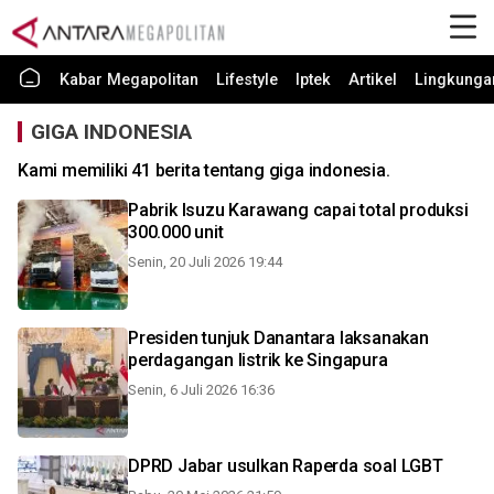
Kabar Megapolitan
Lifestyle
Iptek
Artikel
Lingkunga
GIGA INDONESIA
Kami memiliki 41 berita tentang giga indonesia.
Pabrik Isuzu Karawang capai total produksi
300.000 unit
Senin, 20 Juli 2026 19:44
Presiden tunjuk Danantara laksanakan
perdagangan listrik ke Singapura
Senin, 6 Juli 2026 16:36
DPRD Jabar usulkan Raperda soal LGBT