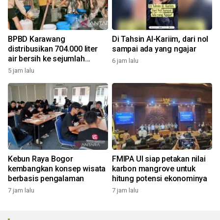
BPBD Karawang
Di Tahsin Al-Kariim, dari nol
distribusikan 704.000 liter
sampai ada yang ngajar
air bersih ke sejumlah
6 jam lalu
daerah kekeringan
5 jam lalu
Kebun Raya Bogor
FMIPA UI siap petakan nilai
kembangkan konsep wisata
karbon mangrove untuk
berbasis pengalaman
hitung potensi ekonominya
7 jam lalu
7 jam lalu