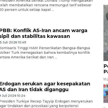
Presiden Amerika Serikat Donald Trump mengatakan
telah membatalkan rencana memungut tarif sebesar
20 persen untuk setiap kapal ...
PBB: Konflik AS-Iran ancam warga
sipil dan stabilitas kawasan
15 Juli 2026 10:49
Komisaris Tinggi HAM Perserikatan Bangsa-Bangsa
Volker Turk menegaskan bahwa kembalinya konflik
antara Amerika Serikat dan Iran ...
P
P
10 
Erdogan serukan agar kesepakatan
AS dan Iran tidak diganggu
9 Juli 2026 10:24
Presiden Turkiye Recep Tayyip Erdogan menyerukan
agar tindakan dan provokasi yang berpotensi