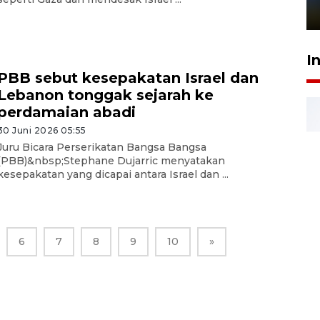
1 Juni 2026 05:47
I
PBB sebut kesepakatan Israel dan
Lebanon tonggak sejarah ke
perdamaian abadi
30 Juni 2026 05:55
Juru Bicara Perserikatan Bangsa Bangsa
(PBB)&nbsp;Stephane Dujarric menyatakan
kesepakatan yang dicapai antara Israel dan ...
6
7
8
9
10
»