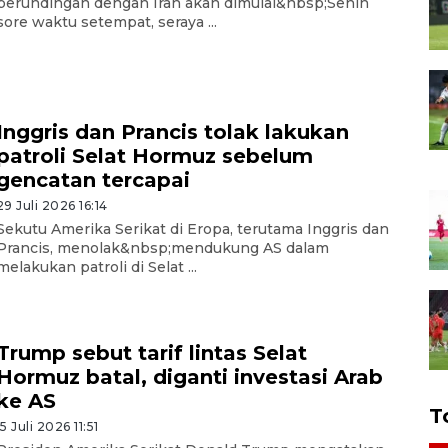
perundingan dengan Iran akan dimulai&nbsp;Senin
sore waktu setempat, seraya ...
Inggris dan Prancis tolak lakukan
patroli Selat Hormuz sebelum
gencatan tercapai
29 Juli 2026 16:14
Sekutu Amerika Serikat di Eropa, terutama Inggris dan
Prancis, menolak&nbsp;mendukung AS dalam
melakukan patroli di Selat ...
Trump sebut tarif lintas Selat
Hormuz batal, diganti investasi Arab
ke AS
T
15 Juli 2026 11:51