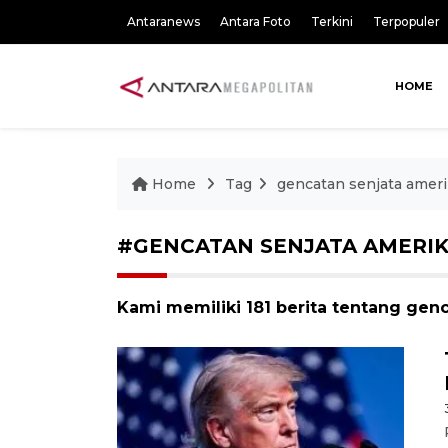
Antaranews
Antara Foto
Terkini
Terpopuler
HOME
Home
Tag
gencatan senjata ameri
#GENCATAN SENJATA AMERIK
Kami memiliki 181 berita tentang genc