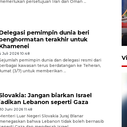
memerlukan persetujuan Iran dan Oman ...
Komisi V DPR tinjau
perlintasan sebidang di
Stasiun Bogor
Delegasi pemimpin dunia beri
penghormatan terakhir untuk
12 Juni 2026 18:49
Khamenei
4 Juli 2026 10:48
V
Sejumlah pemimpin dunia dan delegasi resmi dari
berbagai kawasan terus berdatangan ke Teheran,
Jumat (3/7) untuk memberikan ...
Slovakia: Jangan biarkan Israel
jadikan Lebanon seperti Gaza
30 Juni 2026 11:48
Menteri Luar Negeri Slovakia Juraj Blanar
Pelanggan Filaha Farm setia
menegaskan bahwa Lebanon tidak boleh bernasib
sampai 8 tahan?
seperti Gaza dan mendesak Israel ...