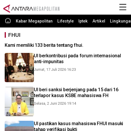
Kabar Megapolitan
Lifestyle
Iptek
Artikel
Lingkunga
FHUI
Kami memiliki 133 berita tentang fhui.
UI berkontribusi pada forum internasional
anti-impunitas
Jumat, 17 Juli 2026 16:23
UI beri sanksi berjenjang pada 15 dari 16
terlapor kasus KSBE mahasiswa FH
Selasa, 2 Juni 2026 19:14
UI pastikan kasus mahasiswa FHUI masuki
tahap verifikasi bukti