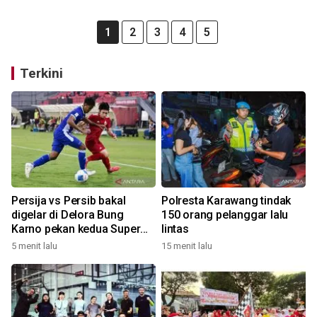
1
2
3
4
5
Terkini
Persija vs Persib bakal
Polresta Karawang tindak
digelar di Delora Bung
150 orang pelanggar lalu
Karno pekan kedua Super
lintas
League
5 menit lalu
15 menit lalu