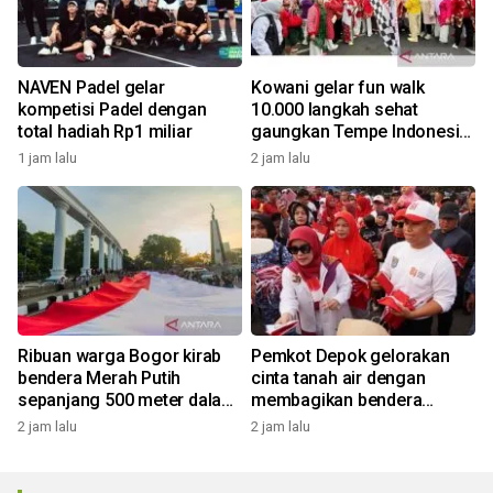
NAVEN Padel gelar
Kowani gelar fun walk
kompetisi Padel dengan
10.000 langkah sehat
total hadiah Rp1 miliar
gaungkan Tempe Indonesia
Goes to UNESCO
1 jam lalu
2 jam lalu
Ribuan warga Bogor kirab
Pemkot Depok gelorakan
bendera Merah Putih
cinta tanah air dengan
sepanjang 500 meter dalam
membagikan bendera
rangkaian FMP ke-11
merah putih
2 jam lalu
2 jam lalu