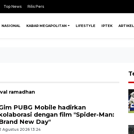
Top News
Rilis Pers
NASIONAL
KABAR MEGAPOLITAN
LIFESTYLE
IPTEK
ARTIKEL
T
tival ramadhan
Gim PUBG Mobile hadirkan
kolaborasi dengan film "Spider-Man:
Brand New Day"
2 Agustus 2026 13:24