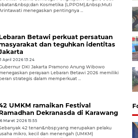
obatan&nbsp;dan Kosmetika (LPPOM),&nbsp;Muti
Arintawati menegaskan pentingnya ...
Lebaran Betawi perkuat persatuan
masyarakat dan teguhkan identitas
Jakarta
11 April 2026 13:24
Gubernur DKI Jakarta Pramono Anung Wibowo
menegaskan perayaan Lebaran Betawi 2026 memiliki
peran strategis dalam memperkuat ...
42 UMKM ramaikan Festival
F
Ramadhan Dekranasda di Karawang
16 Maret 2026 15:55
Sebanyak 42 tenan&nbsp;yang merupakan pelaku
usaha mikro, kecil dan menengah (UMKM)