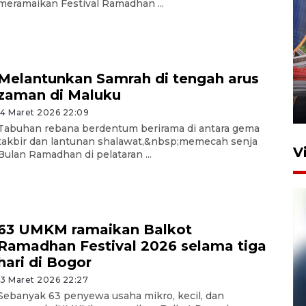
meramaikan Festival Ramadhan ...
Komisi V DPR tinjau
perlintasan sebidang di
Melantunkan Samrah di tengah arus
Stasiun Bogor
zaman di Maluku
12 Juni 2026 18:49
14 Maret 2026 22:09
Tabuhan rebana berdentum berirama di antara gema
takbir dan lantunan shalawat,&nbsp;memecah senja
V
Bulan Ramadhan di pelataran ...
63 UMKM ramaikan Balkot
Ramadhan Festival 2026 selama tiga
hari di Bogor
13 Maret 2026 22:27
Pelanggan Filaha Farm setia
Sebanyak 63 penyewa usaha mikro, kecil, dan