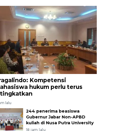
ragalindo: Kompetensi
ahasiswa hukum perlu terus
itingkatkan
am lalu
244 penerima beasiswa
Gubernur Jabar Non-APBD
kuliah di Nusa Putra University
18 jam lalu