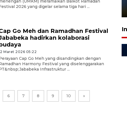
menengah (UMKM) meramaikan Balkot Ramadan
sampai 8 tahan?
Festival 2026 yang digelar selama tiga hari ...
1 Juni 2026 05:47
I
Cap Go Meh dan Ramadhan Festival
Jababeka hadirkan kolaborasi
budaya
12 Maret 2026 05:22
Perayaan Cap Go Meh yang disandingkan dengan
Ramadhan Harmony Festival yang diselenggarakan
PT&nbsp;Jababeka Infrastruktur ...
6
7
8
9
10
»