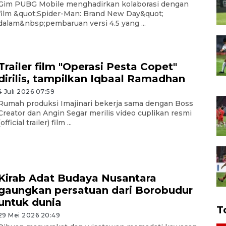
Gim PUBG Mobile menghadirkan kolaborasi dengan
film &quot;Spider-Man: Brand New Day&quot;
dalam&nbsp;pembaruan versi 4.5 yang ...
Trailer film "Operasi Pesta Copet"
dirilis, tampilkan Iqbaal Ramadhan
4 Juli 2026 07:59
Rumah produksi Imajinari bekerja sama dengan Boss
Creator dan Angin Segar merilis video cuplikan resmi
(official trailer) film ...
Kirab Adat Budaya Nusantara
gaungkan persatuan dari Borobudur
untuk dunia
T
29 Mei 2026 20:49