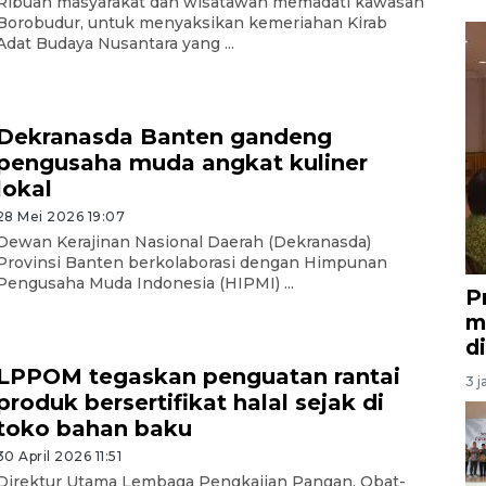
Ribuan masyarakat dan wisatawan memadati kawasan
Borobudur, untuk menyaksikan kemeriahan Kirab
Adat Budaya Nusantara yang ...
Dekranasda Banten gandeng
pengusaha muda angkat kuliner
lokal
28 Mei 2026 19:07
Dewan Kerajinan Nasional Daerah (Dekranasda)
Provinsi Banten berkolaborasi dengan Himpunan
Pengusaha Muda Indonesia (HIPMI) ...
P
m
d
LPPOM tegaskan penguatan rantai
3 j
produk bersertifikat halal sejak di
toko bahan baku
30 April 2026 11:51
Direktur Utama Lembaga Pengkajian Pangan, Obat-