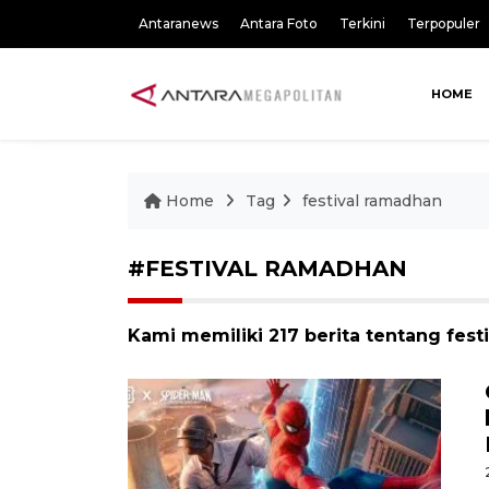
Antaranews
Antara Foto
Terkini
Terpopuler
HOME
Home
Tag
festival ramadhan
#FESTIVAL RAMADHAN
Kami memiliki 217 berita tentang fes