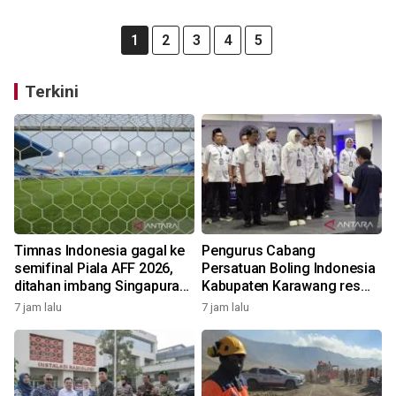
1
2
3
4
5
Terkini
Timnas Indonesia gagal ke
Pengurus Cabang
semifinal Piala AFF 2026,
Persatuan Boling Indonesia
ditahan imbang Singapura
Kabupaten Karawang resmi
1-1
terbentuk
7 jam lalu
7 jam lalu