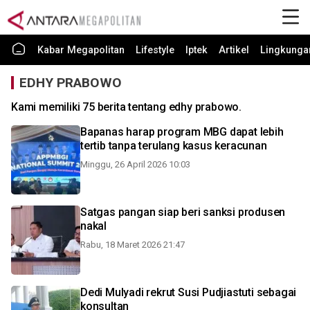
Kabar Megapolitan
Lifestyle
Iptek
Artikel
Lingkunga
EDHY PRABOWO
Kami memiliki 75 berita tentang edhy prabowo.
Bapanas harap program MBG dapat lebih
tertib tanpa terulang kasus keracunan
Minggu, 26 April 2026 10:03
Satgas pangan siap beri sanksi produsen
nakal
Rabu, 18 Maret 2026 21:47
Dedi Mulyadi rekrut Susi Pudjiastuti sebagai
konsultan