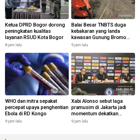
Ketua DPRD Bogor dorong
Balai Besar TNBTS duga
peningkatan kualitas
kebakaran yang landa
layanan RSUD Kota Bogor
kawasan Gunung Bromo
karena aktivitas manusia
8 jam lalu
9 jam lalu
WHO dan mitra sepakat
Xabi Alonso sebut laga
percepat upaya penghentian
pramusim di Jakarta jadi
Ebola di RD Kongo
momentum dekatkan
Chelsea dengan penggemar
9 jam lalu
9 jam lalu