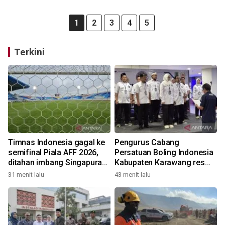
1
2
3
4
5
Terkini
Timnas Indonesia gagal ke
Pengurus Cabang
semifinal Piala AFF 2026,
Persatuan Boling Indonesia
ditahan imbang Singapura
Kabupaten Karawang resmi
1-1
terbentuk
31 menit lalu
43 menit lalu