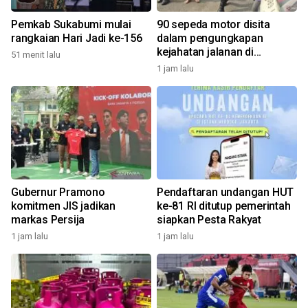
Pemkab Sukabumi mulai
90 sepeda motor disita
rangkaian Hari Jadi ke-156
dalam pengungkapan
kejahatan jalanan di
51 menit lalu
Bandung
1 jam lalu
Gubernur Pramono
Pendaftaran undangan HUT
komitmen JIS jadikan
ke-81 RI ditutup pemerintah
markas Persija
siapkan Pesta Rakyat
1 jam lalu
1 jam lalu