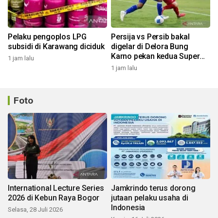
Pelaku pengoplos LPG
Persija vs Persib bakal
subsidi di Karawang diciduk
digelar di Delora Bung
Karno pekan kedua Super
1 jam lalu
League
1 jam lalu
Foto
International Lecture Series
Jamkrindo terus dorong
2026 di Kebun Raya Bogor
jutaan pelaku usaha di
Indonesia
Selasa, 28 Juli 2026