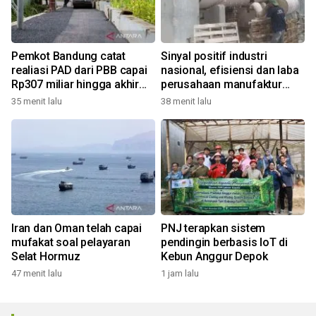
Pemkot Bandung catat
Sinyal positif industri
realiasi PAD dari PBB capai
nasional, efisiensi dan laba
Rp307 miliar hingga akhir
perusahaan manufaktur
Juli 2026
kian menguat
35 menit lalu
38 menit lalu
Iran dan Oman telah capai
PNJ terapkan sistem
mufakat soal pelayaran
pendingin berbasis IoT di
Selat Hormuz
Kebun Anggur Depok
47 menit lalu
1 jam lalu