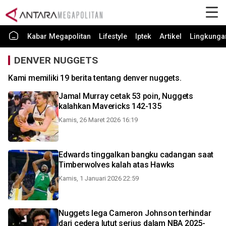
Kabar Megapolitan
Lifestyle
Iptek
Artikel
Lingkunga
DENVER NUGGETS
Kami memiliki 19 berita tentang denver nuggets.
Jamal Murray cetak 53 poin, Nuggets
kalahkan Mavericks 142-135
Kamis, 26 Maret 2026 16:19
Edwards tinggalkan bangku cadangan saat
Timberwolves kalah atas Hawks
Kamis, 1 Januari 2026 22:59
Nuggets lega Cameron Johnson terhindar
dari cedera lutut serius dalam NBA 2025-