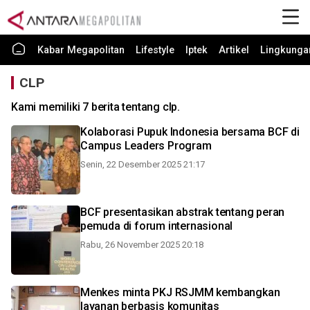
Kabar Megapolitan
Lifestyle
Iptek
Artikel
Lingkunga
CLP
Kami memiliki 7 berita tentang clp.
Kolaborasi Pupuk Indonesia bersama BCF di
Campus Leaders Program
Senin, 22 Desember 2025 21:17
BCF presentasikan abstrak tentang peran
pemuda di forum internasional
Rabu, 26 November 2025 20:18
Menkes minta PKJ RSJMM kembangkan
layanan berbasis komunitas