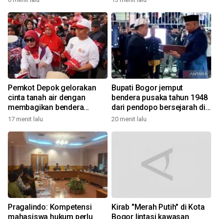
Pemkot Depok gelorakan
Bupati Bogor jemput
cinta tanah air dengan
bendera pusaka tahun 1948
membagikan bendera
dari pendopo bersejarah di
merah putih
Desa Malasari
17 menit lalu
20 menit lalu
Pragalindo: Kompetensi
Kirab "Merah Putih" di Kota
mahasiswa hukum perlu
Bogor lintasi kawasan