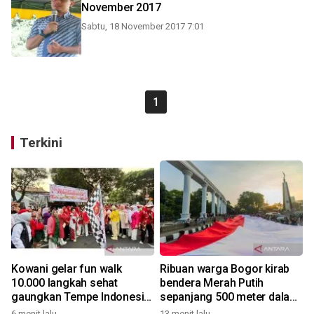
November 2017
Sabtu, 18 November 2017 7:01
1
Terkini
Kowani gelar fun walk
Ribuan warga Bogor kirab
10.000 langkah sehat
bendera Merah Putih
gaungkan Tempe Indonesia
sepanjang 500 meter dalam
Goes to UNESCO
rangkaian FMP ke-11
6 menit lalu
13 menit lalu