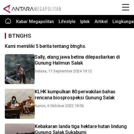
Kabar Megapolitan
Lifestyle
Iptek
Artikel
Lingkunga
BTNGHS
Kami memiliki 5 berita tentang btnghs.
Sally, elang jawa betina dilepasliarkan di
Gunung Halimun Salak
Selasa, 17 September 2024 19:12
KLHK kumpulkan 80 perwakilan bahas
rencana biosprospeksi Gunung Salak
Kamis, 6 Oktober 2022 18:06
Kebakaran landa tiga hektare hutan lindung
Gunung Salak Sukabumi