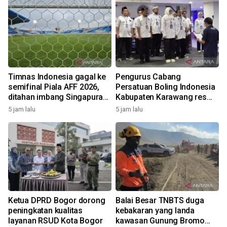
Timnas Indonesia gagal ke
Pengurus Cabang
semifinal Piala AFF 2026,
Persatuan Boling Indonesia
ditahan imbang Singapura
Kabupaten Karawang resmi
1-1
terbentuk
5 jam lalu
5 jam lalu
Ketua DPRD Bogor dorong
Balai Besar TNBTS duga
peningkatan kualitas
kebakaran yang landa
layanan RSUD Kota Bogor
kawasan Gunung Bromo