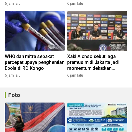
karena aktivitas manusia
6 jam lalu
6 jam lalu
WHO dan mitra sepakat
Xabi Alonso sebut laga
percepat upaya penghentian
pramusim di Jakarta jadi
Ebola di RD Kongo
momentum dekatkan
Chelsea dengan penggemar
6 jam lalu
6 jam lalu
Foto