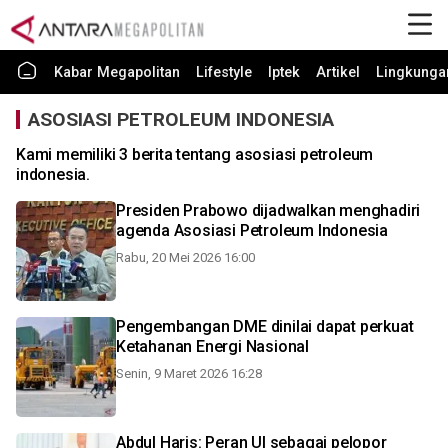
Kabar Megapolitan
Lifestyle
Iptek
Artikel
Lingkunga
ASOSIASI PETROLEUM INDONESIA
Kami memiliki 3 berita tentang asosiasi petroleum
indonesia.
Presiden Prabowo dijadwalkan menghadiri
agenda Asosiasi Petroleum Indonesia
Rabu, 20 Mei 2026 16:00
Pengembangan DME dinilai dapat perkuat
Ketahanan Energi Nasional
Senin, 9 Maret 2026 16:28
Abdul Haris: Peran UI sebagai pelopor