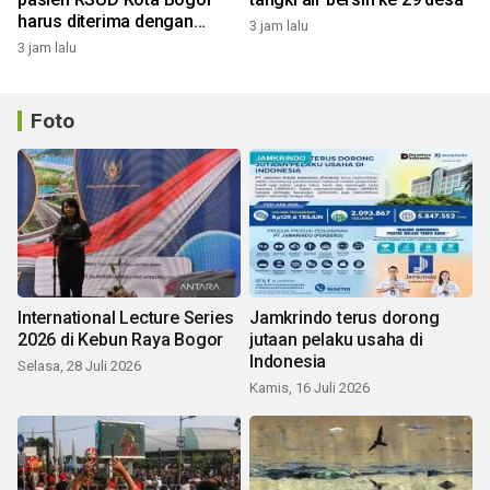
harus diterima dengan
3 jam lalu
profesional
3 jam lalu
Foto
International Lecture Series
Jamkrindo terus dorong
2026 di Kebun Raya Bogor
jutaan pelaku usaha di
Indonesia
Selasa, 28 Juli 2026
Kamis, 16 Juli 2026