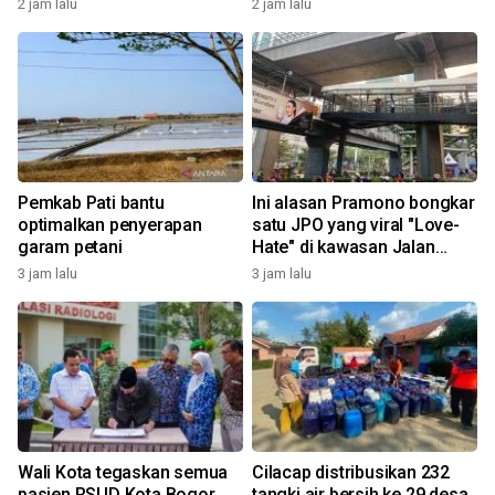
2 jam lalu
2 jam lalu
Pemkab Pati bantu
Ini alasan Pramono bongkar
optimalkan penyerapan
satu JPO yang viral "Love-
garam petani
Hate" di kawasan Jalan
Rasuna Said
3 jam lalu
3 jam lalu
Wali Kota tegaskan semua
Cilacap distribusikan 232
pasien RSUD Kota Bogor
tangki air bersih ke 29 desa