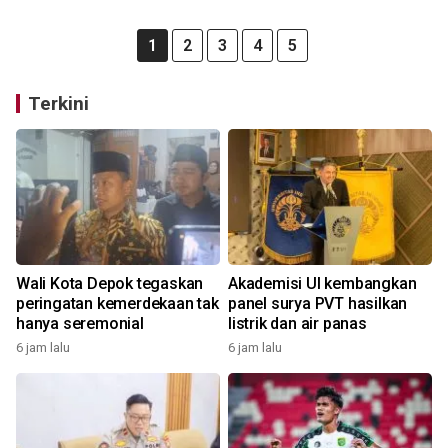
1
2
3
4
5
Terkini
Wali Kota Depok tegaskan
Akademisi UI kembangkan
peringatan kemerdekaan tak
panel surya PVT hasilkan
hanya seremonial
listrik dan air panas
6 jam lalu
6 jam lalu