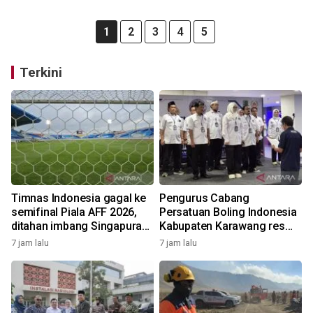
1
2
3
4
5
Terkini
Timnas Indonesia gagal ke
Pengurus Cabang
semifinal Piala AFF 2026,
Persatuan Boling Indonesia
ditahan imbang Singapura
Kabupaten Karawang resmi
1-1
terbentuk
7 jam lalu
7 jam lalu