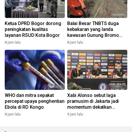
Ketua DPRD Bogor dorong
Balai Besar TNBTS duga
peningkatan kualitas
kebakaran yang landa
layanan RSUD Kota Bogor
kawasan Gunung Bromo
karena aktivitas manusia
8 jam lalu
8 jam lalu
WHO dan mitra sepakat
Xabi Alonso sebut laga
percepat upaya penghentian
pramusim di Jakarta jadi
Ebola di RD Kongo
momentum dekatkan
Chelsea dengan penggemar
8 jam lalu
9 jam lalu