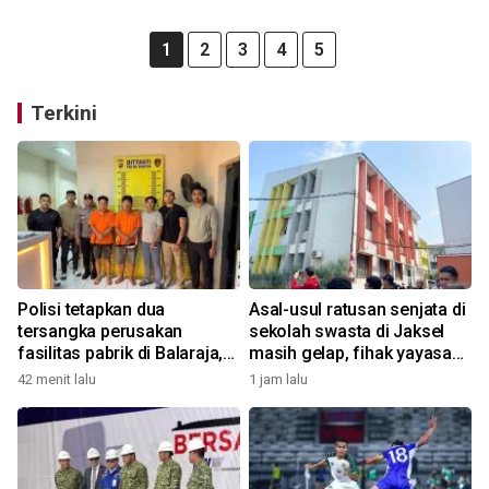
1
2
3
4
5
Terkini
Polisi tetapkan dua
Asal-usul ratusan senjata di
tersangka perusakan
sekolah swasta di Jaksel
fasilitas pabrik di Balaraja,
masih gelap, fihak yayasan
motifnya pun terkuak
tak tahu
42 menit lalu
1 jam lalu