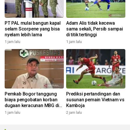
PT PAL mulai bangun kapal
Adam Alis tidak kecewa
selam Scorpene yang bisa
sama sekali, Persib sampai
nyelam lebih lama
di titik tertinggi
1 jam lalu
1 jam lalu
Pemkab Bogor tanggung
Prediksi pertandingan dan
biaya pengobatan korban
susunan pemain Vietnam vs
dugaan keracunan MBG di
Kamboja
Dramaga
1 jam lalu
2 jam lalu