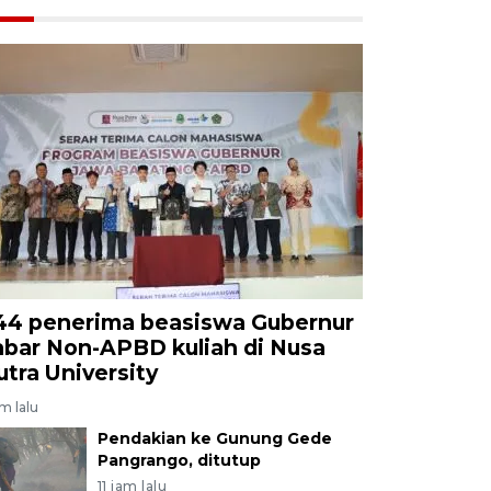
44 penerima beasiswa Gubernur
abar Non-APBD kuliah di Nusa
utra University
am lalu
Pendakian ke Gunung Gede
Pangrango, ditutup
11 jam lalu