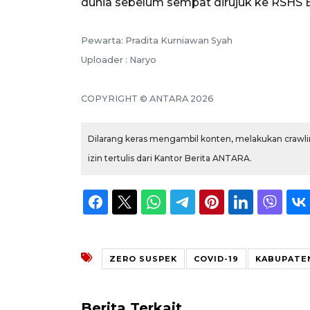
dunia sebelum sempat dirujuk ke RSHS 
Pewarta: Pradita Kurniawan Syah
Uploader : Naryo
COPYRIGHT © ANTARA 2026
Dilarang keras mengambil konten, melakukan crawlin
izin tertulis dari Kantor Berita ANTARA.
ZERO SUSPEK
COVID-19
KABUPATEN
Berita Terkait