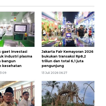
gaet investasi
Jakarta Fair Kemayoran 2026
uk industri plasma
bukukan transaksi Rp8,2
n bangun
triliun dan total 6,1 juta
n kesehatan
pengunjung
160 ribu sambungan baru
13:09
13 Juli 2026 06:27
jaringan gas 2026
2026-08-07 18:00:00