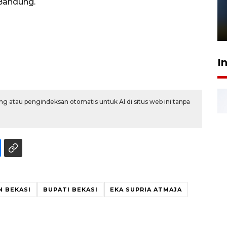
Pelanggan Filaha Farm setia
Bandung.
sampai 8 tahan?
1 Juni 2026 05:47
I
g atau pengindeksan otomatis untuk AI di situs web ini tanpa
 BEKASI
BUPATI BEKASI
EKA SUPRIA ATMAJA