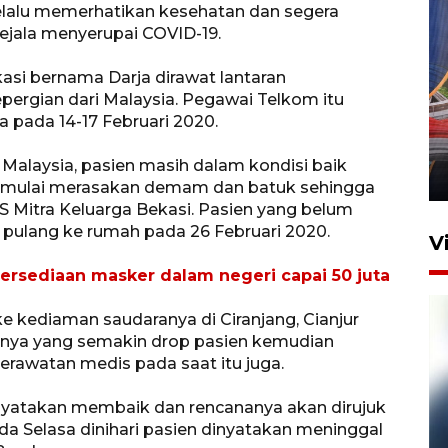
lalu memerhatikan kesehatan dan segera
ejala menyerupai COVID-19.
si bernama Darja dirawat lantaran
pergian dari Malaysia. Pegawai Telkom itu
Komisi V DPR tinjau
 pada 14-17 Februari 2020.
perlintasan sebidang di
Stasiun Bogor
 Malaysia, pasien masih dalam kondisi baik
12 Juni 2026 18:49
n mulai merasakan demam dan batuk sehingga
RS Mitra Keluarga Bekasi. Pasien yang belum
pulang ke rumah pada 26 Februari 2020.
V
ersediaan masker dalam negeri capai 50 juta
ke kediaman saudaranya di Ciranjang, Cianjur
isinya yang semakin drop pasien kemudian
rawatan medis pada saat itu juga.
inyatakan membaik dan rencananya akan dirujuk
 Selasa dinihari pasien dinyatakan meninggal