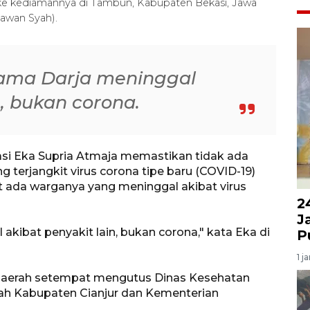
ke kediamannya di Tambun, Kabupaten Bekasi, Jawa
iawan Syah).
ama Darja meninggal
n, bukan corona.
asi Eka Supria Atmaja memastikan tidak ada
 terjangkit virus corona tipe baru (COVID-19)
 ada warganya yang meninggal akibat virus
2
J
kibat penyakit lain, bukan corona," kata Eka di
P
1 j
h daerah setempat mengutus Dinas Kesehatan
ah Kabupaten Cianjur dan Kementerian