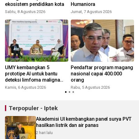
ekosistem pendidikan kota
Humaniora
f
Sabtu, 8 Agustus 2026
Jumat, 7 Agustus 2026
UMY kembangkan 5
Pendaftar program magang
prototipe AI untuk bantu
nasional capai 400.000
J
deteksi limfoma maligna
orang
hingga tumor otak
Kamis, 6 Agustus 2026
Rabu, 5 Agustus 2026
Terpopuler - Iptek
Akademisi UI kembangkan panel surya PVT
hasilkan listrik dan air panas
2 hari lalu