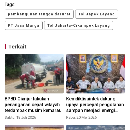
Tags:
pembangunan tangga darurat
Tol Japek Layang
PT Jasa Marga
Tol Jakarta-Cikampek Layang
Terkait
BPBD Cianjur lakukan
Kemdiktisaintek dukung
penanganan cepat wilayah
upaya percepat pengolahan
terdampak musim kemarau
sampah menjadi energi
S
listrik
Sabtu, 18 Juli 2026
Rabu, 20 Mei 2026