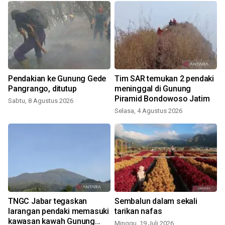
Pendakian ke Gunung Gede
Tim SAR temukan 2 pendaki
Pangrango, ditutup
meninggal di Gunung
Piramid Bondowoso Jatim
Sabtu, 8 Agustus 2026
S
Selasa, 4 Agustus 2026
TNGC Jabar tegaskan
Sembalun dalam sekali
larangan pendaki memasuki
tarikan nafas
kawasan kawah Gunung
Minggu, 19 Juli 2026