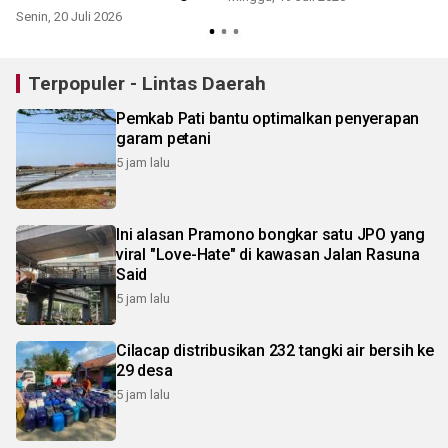
Ciremai
Senin, 20 Juli 2026
M
Terpopuler - Lintas Daerah
Pemkab Pati bantu optimalkan penyerapan
garam petani
5 jam lalu
Ini alasan Pramono bongkar satu JPO yang
viral "Love-Hate" di kawasan Jalan Rasuna
Said
5 jam lalu
Cilacap distribusikan 232 tangki air bersih ke
29 desa
5 jam lalu