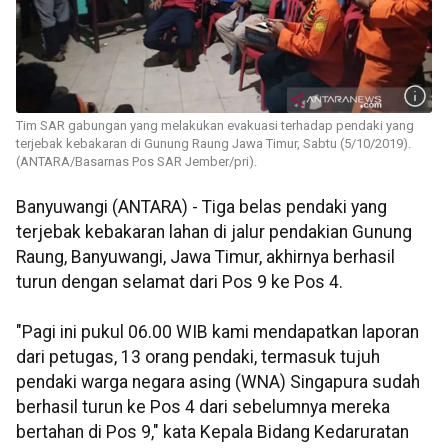
Tim SAR gabungan yang melakukan evakuasi terhadap pendaki yang
terjebak kebakaran di Gunung Raung Jawa Timur, Sabtu (5/10/2019).
(ANTARA/Basarnas Pos SAR Jember/pri).
Banyuwangi (ANTARA) - Tiga belas pendaki yang
terjebak kebakaran lahan di jalur pendakian Gunung
Raung, Banyuwangi, Jawa Timur, akhirnya berhasil
turun dengan selamat dari Pos 9 ke Pos 4.
"Pagi ini pukul 06.00 WIB kami mendapatkan laporan
dari petugas, 13 orang pendaki, termasuk tujuh
pendaki warga negara asing (WNA) Singapura sudah
berhasil turun ke Pos 4 dari sebelumnya mereka
bertahan di Pos 9," kata Kepala Bidang Kedaruratan