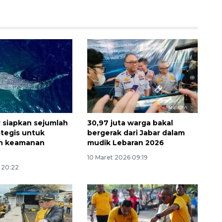
siapkan sejumlah
30,97 juta warga bakal
ategis untuk
bergerak dari Jabar dalam
an keamanan
mudik Lebaran 2026
10 Maret 2026 09:19
6 20:22
Ekonomi triwulan II-2026
tumbuh 5,29 persen