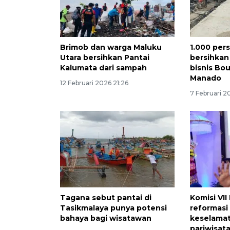
Brimob dan warga Maluku
1.000 per
Utara bersihkan Pantai
bersihka
Kalumata dari sampah
bisnis Bo
Manado
12 Februari 2026 21:26
7 Februari 2
Tagana sebut pantai di
Komisi VI
Tasikmalaya punya potensi
reformasi 
bahaya bagi wisatawan
keselama
pariwisat