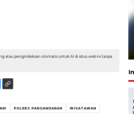
Pelanggan Filaha Farm setia
sampai 8 tahan?
1 Juni 2026 05:47
g atau pengindeksan otomatis untuk AI di situs web ini tanpa
I
ARI
POLRES PANGANDARAN
WISATAWAN