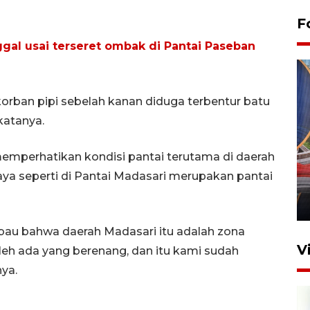
F
al usai terseret ombak di Pantai Paseban
 korban pipi sebelah kanan diduga terbentur batu
 katanya.
Komisi V DPR tinjau
emperhatikan kondisi pantai terutama di daerah
perlintasan sebidang di
a seperti di Pantai Madasari merupakan pantai
Stasiun Bogor
12 Juni 2026 18:49
au bahwa daerah Madasari itu adalah zona
V
oleh ada yang berenang, dan itu kami sudah
ya.