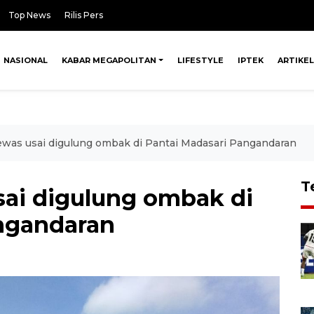
Top News
Rilis Pers
NASIONAL
KABAR MEGAPOLITAN
LIFESTYLE
IPTEK
ARTIKEL
was usai digulung ombak di Pantai Madasari Pangandaran
T
ai digulung ombak di
ngandaran