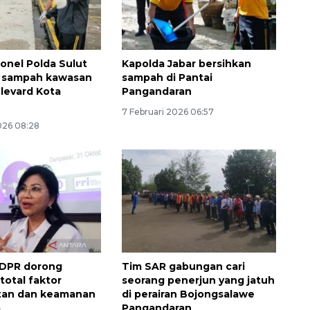
2026-08-06 18:45:00
sonel Polda Sulut
Kapolda Jabar bersihkan
n sampah kawasan
sampah di Pantai
ulevard Kota
Pangandaran
7 Februari 2026 06:57
026 08:28
I DPR dorong
Tim SAR gabungan cari
total faktor
seorang penerjun yang jatuh
tan dan keamanan
di perairan Bojongsalawe
a
Pangandaran