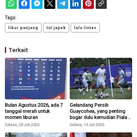
Tags:
libur panjang
tol japek
lalu lintas
Terkait
Bulan Agustus 2026, ada 7
Gelandang Persib
tanggal merah untuk
Guaycohea, yang penting
momen liburan
bugar dulu kemudian Piala
Presiden
Selasa, 28 Juli 2026
Selasa, 14 Juli 2026
M