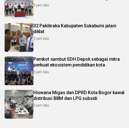
3 jam lalu
32 Pakibraka Kabupaten Sukabumi jalani
diklat
3 jam lalu
Pemkot sambut SDH Depok sebagai mitra
perkuat ekosistem pendidikan kota
5 jam lalu
Hiswana Migas dan DPRD Kota Bogor kawal
distribusi BBM dan LPG subsidi
5 jam lalu