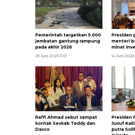
Pemerintah targetkan 5.000
Presiden 
jembatan gantung rampung
menteri b
pada akhir 2026
minat inve
25 Juni 2026 11:01
14 Juni 2026
Raffi Ahmad sebut sempat
Presiden 
kontak Seskab Teddy dan
Jusuf Kal
Dasco
putra Soli