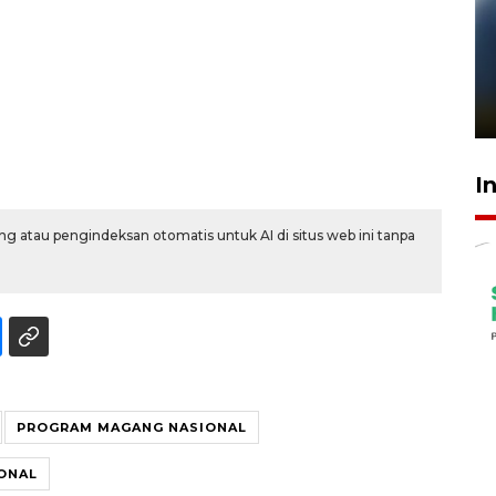
Pelanggan Filaha Farm setia
sampai 8 tahan?
1 Juni 2026 05:47
I
g atau pengindeksan otomatis untuk AI di situs web ini tanpa
PROGRAM MAGANG NASIONAL
ONAL