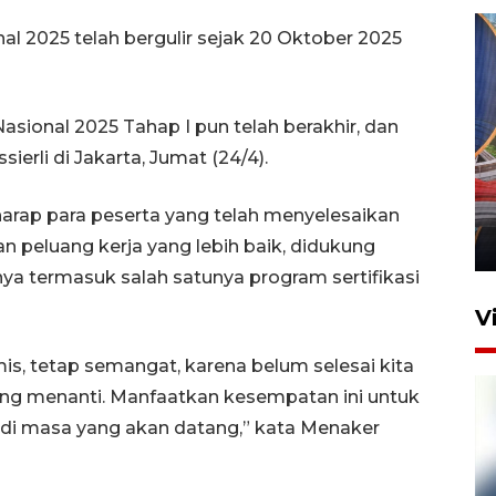
 2025 telah bergulir sejak 20 Oktober 2025
onal 2025 Tahap I pun telah berakhir, dan
ierli di Jakarta, Jumat (24/4).
Komisi V DPR tinjau
perlintasan sebidang di
Stasiun Bogor
rharap para peserta yang telah menyelesaikan
12 Juni 2026 18:49
eluang kerja yang lebih baik, didukung
ya termasuk salah satunya program sertifikasi
V
mis, tetap semangat, karena belum selesai kita
 yang menanti. Manfaatkan kesempatan ini untuk
a di masa yang akan datang,” kata Menaker