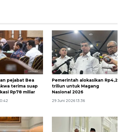
an pejabat Bea
Pemerintah alokasikan Rp4,2
akwa terima suap
triliun untuk Magang
ikasi Rp78 miliar
Nasional 2026
20:42
29 Juni 2026 13:36
Awas penipuan berbasis AI
2026-08-07 13:45:00