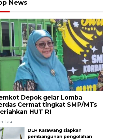
op News
emkot Depok gelar Lomba
erdas Cermat tingkat SMP/MTs
eriahkan HUT RI
am lalu
DLH Karawang siapkan
pembangunan pengolahan