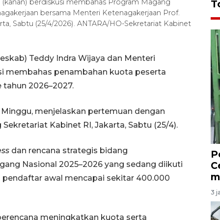
aya (kanan) berdiskusi membahas Program Magang
T
nagakerjaan bersama Menteri Ketenagakerjaan Prof.
karta, Sabtu (25/4/2026). ANTARA/HO-Sekretariat Kabinet
Seskab) Teddy Indra Wijaya dan Menteri
skusi membahas penambahan kuota peserta
 tahun 2026–2027.
a, Minggu, menjelaskan pertemuan dengan
ekretariat Kabinet RI, Jakarta, Sabtu (25/4).
ess
dan rencana strategis bidang
P
ang Nasional 2025–2026 yang sedang diikuti
C
m
 pendaftar awal mencapai sekitar 400.000
3 j
berencana meningkatkan kuota serta