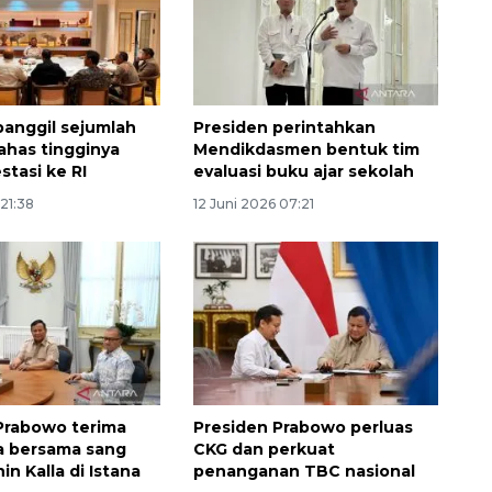
panggil sejumlah
Presiden perintahkan
ahas tingginya
Mendikdasmen bentuk tim
stasi ke RI
evaluasi buku ajar sekolah
 21:38
12 Juni 2026 07:21
Prabowo terima
Presiden Prabowo perluas
la bersama sang
CKG dan perkuat
hin Kalla di Istana
penanganan TBC nasional