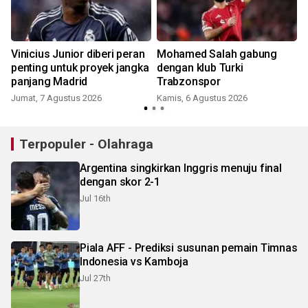
Vinicius Junior diberi peran
Mohamed Salah gabung
penting untuk proyek jangka
dengan klub Turki
panjang Madrid
Trabzonspor
Jumat, 7 Agustus 2026
Kamis, 6 Agustus 2026
Terpopuler - Olahraga
Argentina singkirkan Inggris menuju final
dengan skor 2-1
Jul 16th
Piala AFF - Prediksi susunan pemain Timnas
Indonesia vs Kamboja
Jul 27th