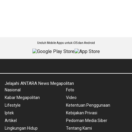
Unduh Mobile Apps untuk iOS dan Android
Jelajahi ANTARA News Megapolitan
Nasional
Foto
Kabar Megapolitan
Video
Lifestyle
Ketentuan Penggunaan
Iptek
Kebijakan Privasi
Artikel
Pedoman Media Siber
Lingkungan Hidup
Tentang Kami