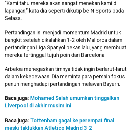
“Kami tahu mereka akan sangat menekan kami di
lapangan,” kata dia seperti dikutip beIN Sports pada
Selasa.
Pertandingan ini menjadi momentum Madrid untuk
bangkit setelah dikalahkan 1-2 oleh Mallorca dalam
pertandingan Liga Spanyol pekan lalu, yang membuat
mereka tertinggal tujuh poin dari Barcelona.
Arbeloa menegaskan timnya tidak ingin berlarut-larut
dalam kekecewaan. Dia meminta para pemain fokus
penuh menghadapi pertandingan melawan Bayern.
Baca juga:
Mohamed Salah umumkan tinggalkan
Liverpool di akhir musim ini
Baca juga:
Tottenham gagal ke perempat final
meski taklukkan Atletico Madrid 3-2