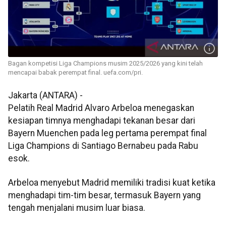
Bagan kompetisi Liga Champions musim 2025/2026 yang kini telah
mencapai babak perempat final. uefa.com/pri.
Jakarta (ANTARA) -
Pelatih Real Madrid Alvaro Arbeloa menegaskan
kesiapan timnya menghadapi tekanan besar dari
Bayern Muenchen pada leg pertama perempat final
Liga Champions di Santiago Bernabeu pada Rabu
esok.
Arbeloa menyebut Madrid memiliki tradisi kuat ketika
menghadapi tim-tim besar, termasuk Bayern yang
tengah menjalani musim luar biasa.