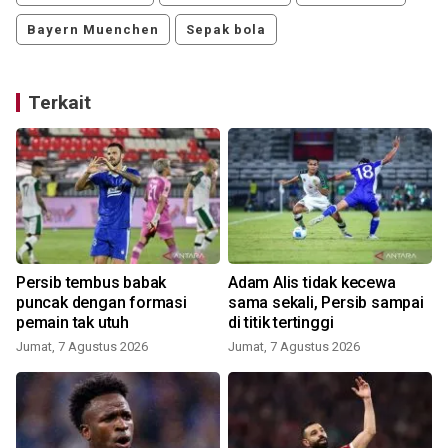
Bayern Muenchen
Sepak bola
Terkait
n
Persib tembus babak
Adam Alis tidak kecewa
puncak dengan formasi
sama sekali, Persib sampai
pemain tak utuh
di titik tertinggi
Jumat, 7 Agustus 2026
Jumat, 7 Agustus 2026