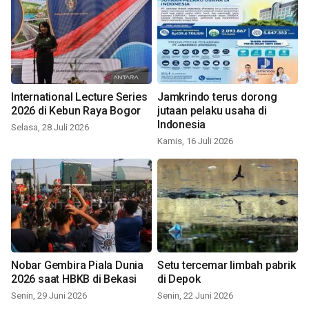
International Lecture Series
Jamkrindo terus dorong
2026 di Kebun Raya Bogor
jutaan pelaku usaha di
Indonesia
Selasa, 28 Juli 2026
Kamis, 16 Juli 2026
Nobar Gembira Piala Dunia
Setu tercemar limbah pabrik
2026 saat HBKB di Bekasi
di Depok
Senin, 29 Juni 2026
Senin, 22 Juni 2026