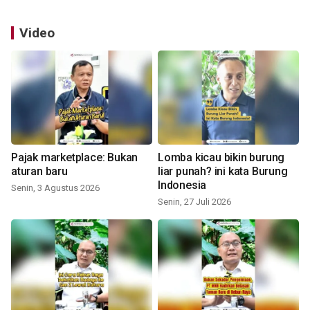
Video
Pajak marketplace: Bukan
Lomba kicau bikin burung
aturan baru
liar punah? ini kata Burung
Indonesia
Senin, 3 Agustus 2026
Senin, 27 Juli 2026