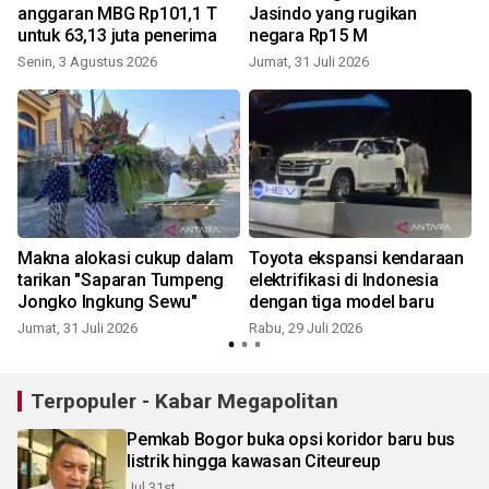
anggaran MBG Rp101,1 T
Jasindo yang rugikan
untuk 63,13 juta penerima
negara Rp15 M
Senin, 3 Agustus 2026
Jumat, 31 Juli 2026
R
Makna alokasi cukup dalam
Toyota ekspansi kendaraan
tarikan "Saparan Tumpeng
elektrifikasi di Indonesia
Jongko Ingkung Sewu"
dengan tiga model baru
Jumat, 31 Juli 2026
Rabu, 29 Juli 2026
M
Terpopuler - Kabar Megapolitan
Pemkab Bogor buka opsi koridor baru bus
listrik hingga kawasan Citeureup
Jul 31st