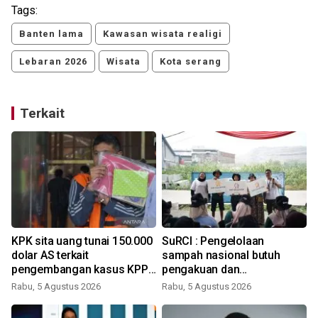
Tags:
Banten lama
Kawasan wisata realigi
Lebaran 2026
Wisata
Kota serang
Terkait
KPK sita uang tunai 150.000
SuRCI : Pengelolaan
dolar AS terkait
sampah nasional butuh
pengembangan kasus KPP
pengakuan dan
Banjarmasin
perlindungan bagi pemulung
Rabu, 5 Agustus 2026
Rabu, 5 Agustus 2026