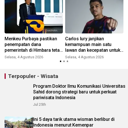
Menkeu Purbaya pastikan
Carlos Iury janjikan
penempatan dana
kemampuan main satu
pemerintah di Himbara tetap
lawan dan kecepatan untuk
berjalan
Madura United
Selasa, 4 Agustus 2026
Selasa, 4 Agustus 2026
Terpopuler - Wisata
Program Doktor Ilmu Komunikasi Universitas
Sahid dorong strategi baru untuk perkuat
pariwisata Indonesia
Jul 25th
Ini 5 daya tarik utama wisman berlibur di
Indonesia menurut Kemenpar