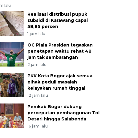
am lalu
Realisasi distribusi pupuk
subsidi di Karawang capai
58,85 persen
1 jam lalu
OC Piala Presiden tegaskan
penetapan waktu rehat 48
jam tak sembarangan
2 jam lalu
PKK Kota Bogor ajak semua
pihak peduli masalah
kelayakan rumah tinggal
12 jam lalu
Pemkab Bogor dukung
percepatan pembangunan Tol
Desari hingga Salabenda
16 jam lalu