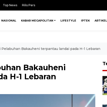
Top News
Rilis Pers
NASIONAL
KABAR MEGAPOLITAN
LIFESTYLE
IPTEK
ARTIKEL
i Pelabuhan Bakauheni terpantau landai pada H-1 Lebaran
T
buhan Bakauheni
da H-1 Lebaran