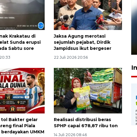
Pelanggan Filaha Farm setia
ak Krakatau di
Jaksa Agung merotasi
sampai 8 tahan?
Selat Sunda erupsi
sejumlah pejabat, Dirdik
1 Juni 2026 05:47
pada Sabtu sore
Jampidsus ikut bergeser
 20:33
22 Juli 2026 20:56
I
tol Bakter gelar
Realisasi distribusi beras
eng final Piala
SPHP capai 678,87 ribu ton
n berdayakan UMKM
14 Juli 2026 08:46