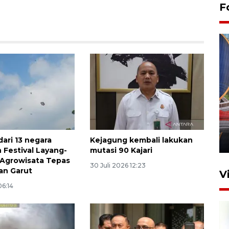
F
Komisi V DPR tinjau
perlintasan sebidang di
Stasiun Bogor
dari 13 negara
Kejagung kembali lakukan
12 Juni 2026 18:49
 Festival Layang-
mutasi 90 Kajari
 Agrowisata Tepas
30 Juli 2026 12:23
an Garut
V
06:14