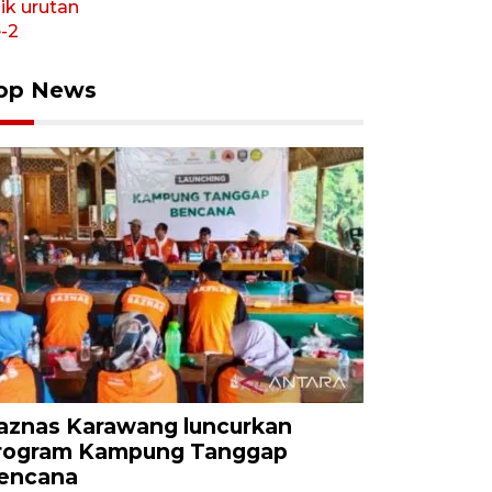
op News
aznas Karawang luncurkan
rogram Kampung Tanggap
encana