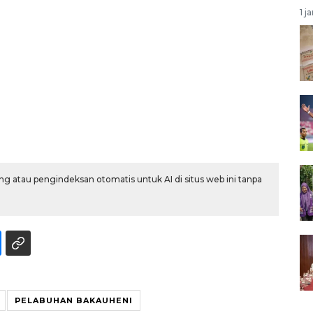
1 j
g atau pengindeksan otomatis untuk AI di situs web ini tanpa
PELABUHAN BAKAUHENI