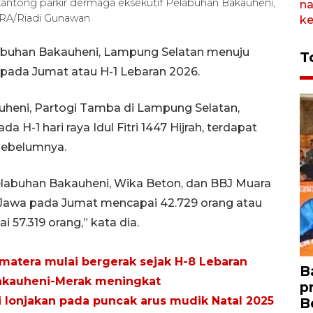
kantong parkir dermaga eksekutif Pelabuhan Bakauheni,
ARA/Riadi Gunawan
abuhan Bakauheni, Lampung Selatan menuju
T
i pada Jumat atau H-1 Lebaran 2026.
heni, Partogi Tamba di Lampung Selatan,
H-1 hari raya Idul Fitri 1447 Hijrah, terdapat
sebelumnya.
elabuhan Bakauheni, Wika Beton, dan BBJ Muara
 Jawa pada Jumat mencapai 42.729 orang atau
 57.319 orang,” kata dia.
atera mulai bergerak sejak H-8 Lebaran
B
 Bakauheni-Merak meningkat
p
 lonjakan pada puncak arus mudik Natal 2025
B