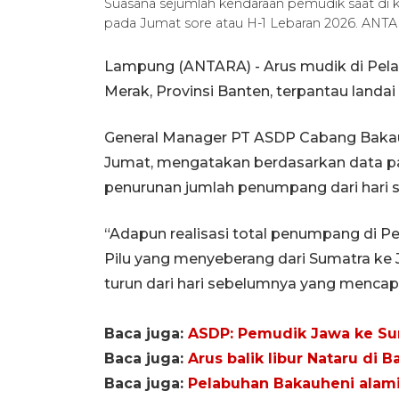
Suasana sejumlah kendaraan pemudik saat di 
pada Jumat sore atau H-1 Lebaran 2026. ANT
Lampung (ANTARA) - Arus mudik di Pel
Merak, Provinsi Banten, terpantau landa
General Manager PT ASDP Cabang Bakau
Jumat, mengatakan berdasarkan data pada 
penurunan jumlah penumpang dari hari 
“Adapun realisasi total penumpang di P
Pilu yang menyeberang dari Sumatra ke
turun dari hari sebelumnya yang mencapai
Baca juga:
ASDP: Pemudik Jawa ke Sum
Baca juga:
Arus balik libur Nataru di
Baca juga:
Pelabuhan Bakauheni alami