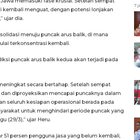
u Jawa memasuki fase krusial. Setelah sempat
7 j
ni kembali menguat, dengan potensi lonjakan
 ujar dia.
solidasi menuju puncak arus balik, di mana
lai terkonsentrasi kembali.
iksi puncak arus balik kedua akan terjadi pada
pi meningkat secara bertahap. Setelah sempat
at dan diproyeksikan mencapai puncaknya dalam
an seluruh kesiapan operasional berada pada
syarakat untuk menghindari periode puncak yang
u (29/3),” ujar Heru.
ar 51 persen pengguna jasa yang belum kembali,