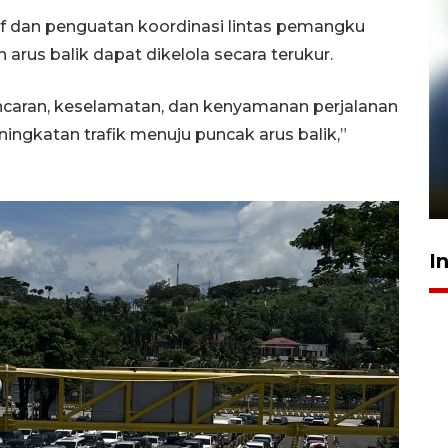
if dan penguatan koordinasi lintas pemangku
rus balik dapat dikelola secara terukur.
caran, keselamatan, dan kenyamanan perjalanan
ingkatan trafik menuju puncak arus balik,”
Pelanggan Filaha Farm setia
sampai 8 tahan?
1 Juni 2026 05:47
I