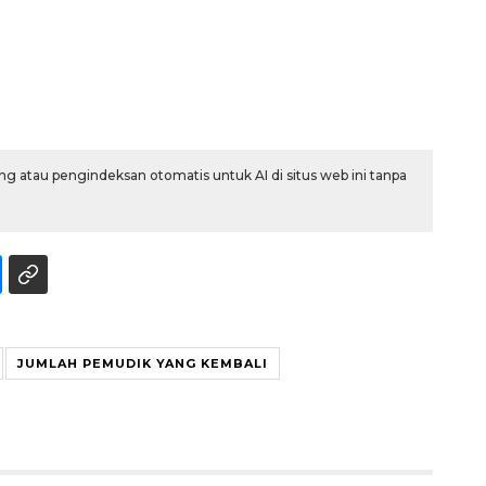
Indonesia
2026-08-05 15:00:00
g atau pengindeksan otomatis untuk AI di situs web ini tanpa
JUMLAH PEMUDIK YANG KEMBALI