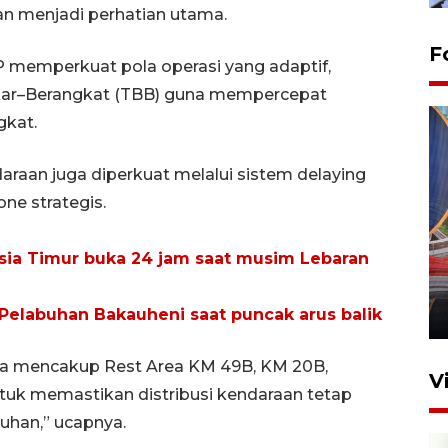
an menjadi perhatian utama.
F
P memperkuat pola operasi yang adaptif,
ar–Berangkat (TBB) guna mempercepat
gkat.
araan juga diperkuat melalui sistem delaying
one strategis.
Komisi V DPR tinjau
sia Timur buka 24 jam saat musim Lebaran
perlintasan sebidang di
Stasiun Bogor
Pelabuhan Bakauheni saat puncak arus balik
12 Juni 2026 18:49
gga mencakup Rest Area KM 49B, KM 20B,
V
tuk memastikan distribusi kendaraan tetap
uhan,” ucapnya.