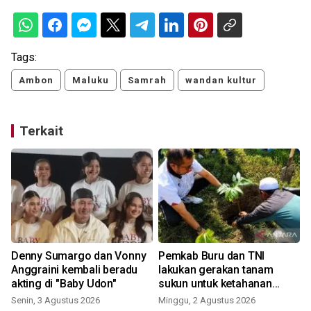
Tags:
Ambon
Maluku
Samrah
wandan kultur
Terkait
Denny Sumargo dan Vonny
Pemkab Buru dan TNI
Anggraini kembali beradu
lakukan gerakan tanam
akting di "Baby Udon"
sukun untuk ketahanan
pangan
Senin, 3 Agustus 2026
Minggu, 2 Agustus 2026
R