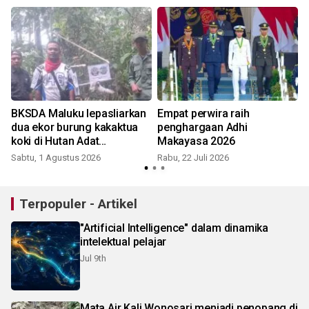
BKSDA Maluku lepasliarkan
Empat perwira raih
dua ekor burung kakaktua
penghargaan Adhi
koki di Hutan Adat
Makayasa 2026
Karangguli
Sabtu, 1 Agustus 2026
Rabu, 22 Juli 2026
J
Terpopuler - Artikel
"Artificial Intelligence" dalam dinamika
intelektual pelajar
Jul 9th
Mata Air Kali Wonosari menjadi penopang di