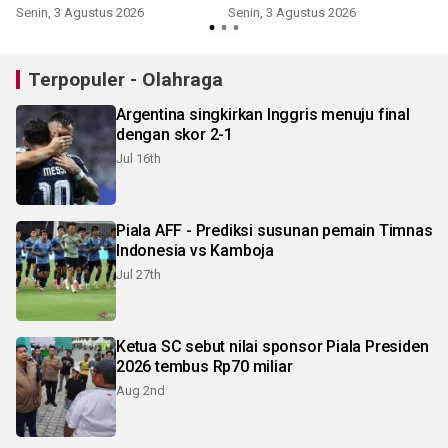
pertama
Senin, 3 Agustus 2026
Senin, 3 Agustus 2026
S
Terpopuler - Olahraga
Argentina singkirkan Inggris menuju final
dengan skor 2-1
Jul 16th
Piala AFF - Prediksi susunan pemain Timnas
Indonesia vs Kamboja
Jul 27th
Ketua SC sebut nilai sponsor Piala Presiden
2026 tembus Rp70 miliar
Aug 2nd