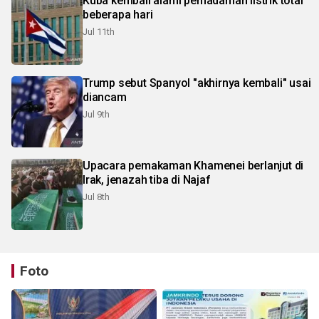
Kuba kembali alami pemadaman listrik total
beberapa hari
Jul 11th
Trump sebut Spanyol "akhirnya kembali" usai
diancam
Jul 9th
Upacara pemakaman Khamenei berlanjut di
Irak, jenazah tiba di Najaf
Jul 8th
Foto