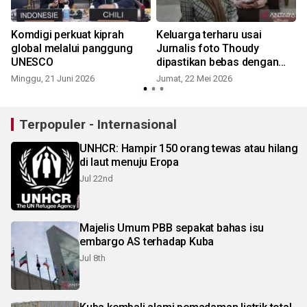
Komdigi perkuat kiprah
Keluarga terharu usai
M
global melalui panggung
Jurnalis foto Thoudy
UNESCO
dipastikan bebas dengan
selamat
Minggu, 21 Juni 2026
Jumat, 22 Mei 2026
Terpopuler - Internasional
UNHCR: Hampir 150 orang tewas atau hilang
di laut menuju Eropa
Jul 22nd
Majelis Umum PBB sepakat bahas isu
embargo AS terhadap Kuba
Jul 8th