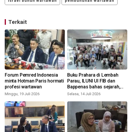
israel bunuh wartawan
pembunuhan wartawan
Terkait
Forum Pemred Indonesia
Buku Prahara di Lembah
minta Hotman Paris hormati
Parau, ILUNI UI FIB dan
profesi wartawan
Bappenas bahas sejarah,
buruh, dan lingkungan
Minggu, 19 Juli 2026
Selasa, 14 Juli 2026