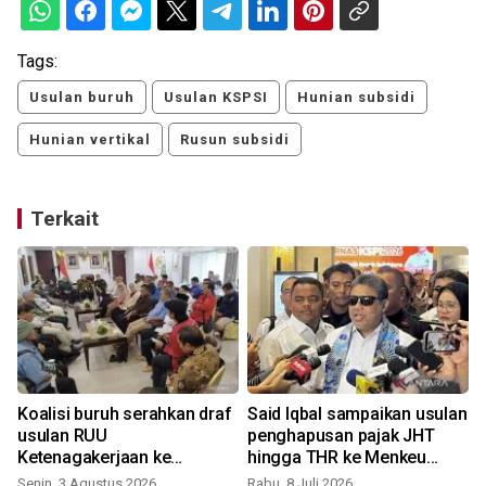
Tags:
Usulan buruh
Usulan KSPSI
Hunian subsidi
Hunian vertikal
Rusun subsidi
Terkait
Koalisi buruh serahkan draf
Said Iqbal sampaikan usulan
usulan RUU
penghapusan pajak JHT
o
Ketenagakerjaan ke
hingga THR ke Menkeu
pimpinan DPR RI
Purbaya
Senin, 3 Agustus 2026
Rabu, 8 Juli 2026