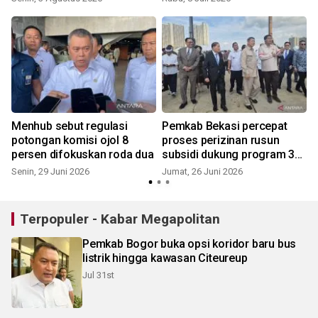
Menhub sebut regulasi
Pemkab Bekasi percepat
potongan komisi ojol 8
proses perizinan rusun
persen difokuskan roda dua
subsidi dukung program 3
juta rumah
Senin, 29 Juni 2026
Jumat, 26 Juni 2026
S
Terpopuler - Kabar Megapolitan
Pemkab Bogor buka opsi koridor baru bus
listrik hingga kawasan Citeureup
Jul 31st