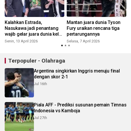
Kalahkan Estrada,
Mantan juara dunia Tyson
Nasukawa jadi penantang
Fury uraikan rencana tiga
wajib gelar juara dunia kelas
pertarungannya
bantam WBC
Senin, 13 April 2026
Selasa, 7 April 2026
Terpopuler - Olahraga
Argentina singkirkan Inggris menuju final
dengan skor 2-1
Jul 16th
Piala AFF - Prediksi susunan pemain Timnas
Indonesia vs Kamboja
Jul 27th