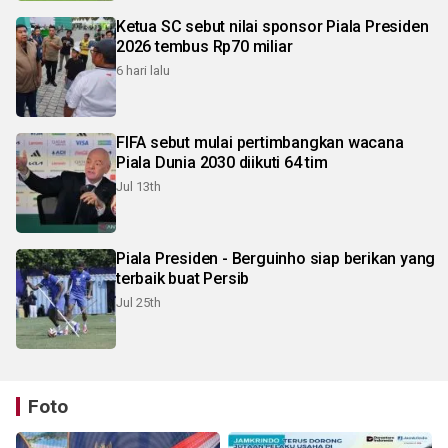
Ketua SC sebut nilai sponsor Piala Presiden
2026 tembus Rp70 miliar
6 hari lalu
FIFA sebut mulai pertimbangkan wacana
Piala Dunia 2030 diikuti 64 tim
Jul 13th
Piala Presiden - Berguinho siap berikan yang
terbaik buat Persib
Jul 25th
Foto