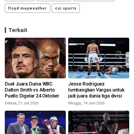
floyd mayweather
csi sports
Terkait
Duel Juara Dunia WBC
Jesse Rodriguez
Dalton Smith vs Alberto
tumbangkan Vargas untuk
Puello Digelar 24 Oktober
jadi juara dunia tiga divisi
Selasa, 21 Juli 2026
Minggu, 14 Juni 2026
J