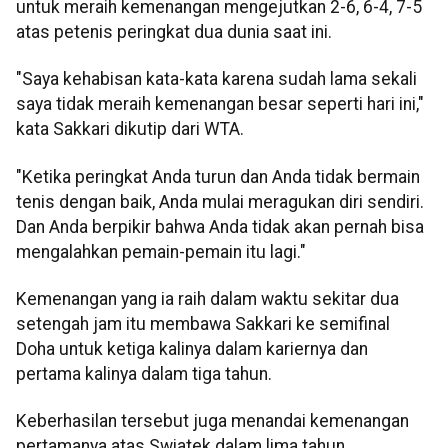
untuk meraih kemenangan mengejutkan 2-6, 6-4, 7-5
atas petenis peringkat dua dunia saat ini.
"Saya kehabisan kata-kata karena sudah lama sekali
saya tidak meraih kemenangan besar seperti hari ini,"
kata Sakkari dikutip dari WTA.
"Ketika peringkat Anda turun dan Anda tidak bermain
tenis dengan baik, Anda mulai meragukan diri sendiri.
Dan Anda berpikir bahwa Anda tidak akan pernah bisa
mengalahkan pemain-pemain itu lagi."
Kemenangan yang ia raih dalam waktu sekitar dua
setengah jam itu membawa Sakkari ke semifinal
Doha untuk ketiga kalinya dalam kariernya dan
pertama kalinya dalam tiga tahun.
Keberhasilan tersebut juga menandai kemenangan
pertamanya atas Swiatek dalam lima tahun,