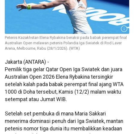
Petenis Kazakhstan Elena Rybakina beraksi pada babak perempat final
Australian Open melawan petenis Polandia Iga Swiatek di Rod Laver
Arena, Melbourne, Rabu (28/1/2026). (WTA)
Jakarta (ANTARA) -
Pemilik tiga gelar Qatar Open Iga Swiatek dan juara
Australian Open 2026 Elena Rybakina tersingkir
setelah kalah pada babak perempat final ajang WTA
1000 di Doha tersebut, Kamis (12/2) malam waktu
setempat atau Jumat WIB.
Setelah set pembuka di mana Maria Sakkari
menerima dominasi penuh dari Iga Swiatek, mantan
petenis nomor tiga dunia itu membalikkan keadaan