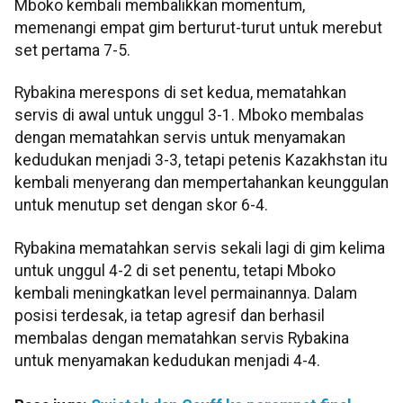
Mboko kembali membalikkan momentum,
memenangi empat gim berturut-turut untuk merebut
set pertama 7-5.
Rybakina merespons di set kedua, mematahkan
servis di awal untuk unggul 3-1. Mboko membalas
dengan mematahkan servis untuk menyamakan
kedudukan menjadi 3-3, tetapi petenis Kazakhstan itu
kembali menyerang dan mempertahankan keunggulan
untuk menutup set dengan skor 6-4.
Rybakina mematahkan servis sekali lagi di gim kelima
untuk unggul 4-2 di set penentu, tetapi Mboko
kembali meningkatkan level permainannya. Dalam
posisi terdesak, ia tetap agresif dan berhasil
membalas dengan mematahkan servis Rybakina
untuk menyamakan kedudukan menjadi 4-4.