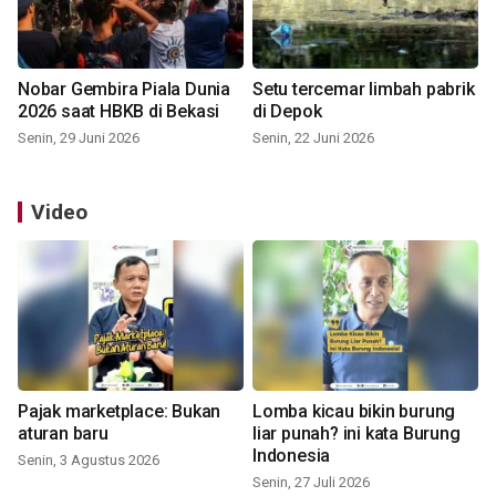
Nobar Gembira Piala Dunia
Setu tercemar limbah pabrik
2026 saat HBKB di Bekasi
di Depok
Senin, 29 Juni 2026
Senin, 22 Juni 2026
Video
Pajak marketplace: Bukan
Lomba kicau bikin burung
aturan baru
liar punah? ini kata Burung
Indonesia
Senin, 3 Agustus 2026
Senin, 27 Juli 2026