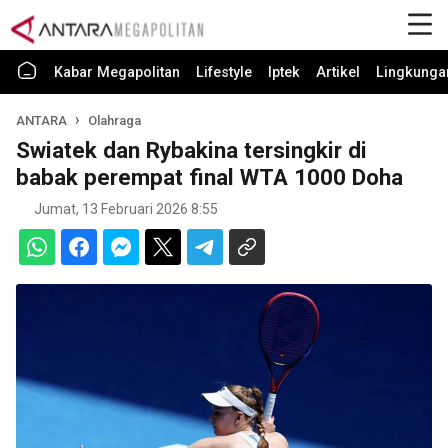
Kabar Megapolitan
Lifestyle
Iptek
Artikel
Lingkunga
ANTARA
Olahraga
Swiatek dan Rybakina tersingkir di
babak perempat final WTA 1000 Doha
Jumat, 13 Februari 2026 8:55