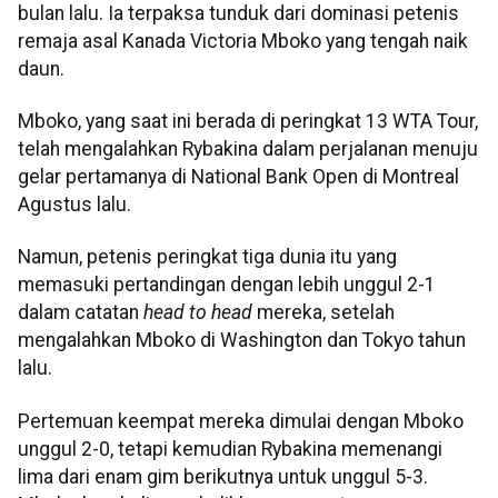
bulan lalu. Ia terpaksa tunduk dari dominasi petenis
remaja asal Kanada Victoria Mboko yang tengah naik
daun.
Mboko, yang saat ini berada di peringkat 13 WTA Tour,
telah mengalahkan Rybakina dalam perjalanan menuju
gelar pertamanya di National Bank Open di Montreal
Agustus lalu.
Namun, petenis peringkat tiga dunia itu yang
memasuki pertandingan dengan lebih unggul 2-1
dalam catatan
head to head
mereka, setelah
mengalahkan Mboko di Washington dan Tokyo tahun
lalu.
Pertemuan keempat mereka dimulai dengan Mboko
unggul 2-0, tetapi kemudian Rybakina memenangi
lima dari enam gim berikutnya untuk unggul 5-3.