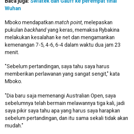
Baca juga:
Swiatek dan Gauff ke perempat final
Wuhan
Mboko mendapatkan
match point,
melepaskan
pukulan
backhand
yang keras, memaksa Rybakina
melakukan kesalahan ke net dan mengamankan
kemenangan 7-5, 4-6, 6-4 dalam waktu dua jam 23
menit.
"Sebelum pertandingan, saya tahu saya harus
memberikan perlawanan yang sangat sengit," kata
Mboko.
"Dia baru saja memenangi Australian Open, saya
sebelumnya telah bermain melawannya tiga kali, jadi
saya pikir saya tahu apa yang harus saya harapkan
sebelum pertandingan, dan itu sama sekali tidak akan
mudah."