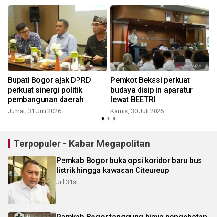
Bupati Bogor ajak DPRD
Pemkot Bekasi perkuat
perkuat sinergi politik
budaya disiplin aparatur
pembangunan daerah
lewat BEETRI
Jumat, 31 Juli 2026
Kamis, 30 Juli 2026
S
Terpopuler - Kabar Megapolitan
Pemkab Bogor buka opsi koridor baru bus
listrik hingga kawasan Citeureup
Jul 31st
Pemkab Bogor tanggung biaya pengobatan