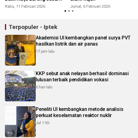
2.700 peserta
Rabu, 11 Februari 2026
Jumat, 6 Februari 2026
Terpopuler - Iptek
Akademisi UI kembangkan panel surya PVT
hasilkan listrik dan air panas
17 jam lalu
KKP sebut anak nelayan berhasil dominasi
lulusan terbaik pendidikan vokasi
6 hari lalu
Peneliti UI kembangkan metode analisis
perkuat keselamatan reaktor nuklir
Jul 11th