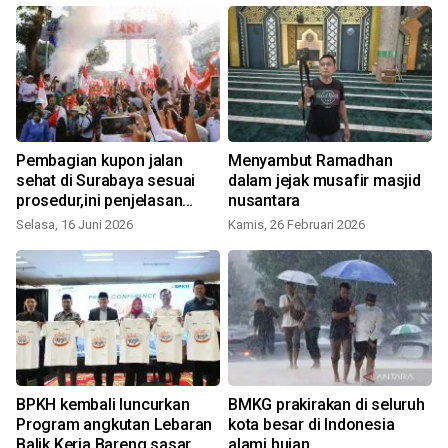
Pembagian kupon jalan
Menyambut Ramadhan
sehat di Surabaya sesuai
dalam jejak musafir masjid
prosedur,ini penjelasan
nusantara
Pemprov
Selasa, 16 Juni 2026
Kamis, 26 Februari 2026
BPKH kembali luncurkan
BMKG prakirakan di seluruh
Program angkutan Lebaran
kota besar di Indonesia
Balik Kerja Bareng sasar
alami hujan