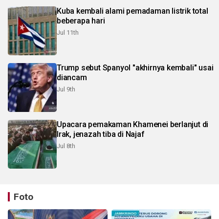
Kuba kembali alami pemadaman listrik total
beberapa hari
Jul 11th
Trump sebut Spanyol "akhirnya kembali" usai
diancam
Jul 9th
Upacara pemakaman Khamenei berlanjut di
Irak, jenazah tiba di Najaf
Jul 8th
Foto