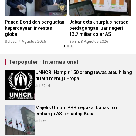
Panda Bond dan penguatan
Jabar cetak surplus neraca
kepercayaan investasi
perdagangan luar negeri
global
13,7 miliar dolar AS
Selasa, 4 Agustus 2026
Senin, 3 Agustus 2026
Terpopuler - Internasional
UNHCR: Hampir 150 orang tewas atau hilang
di laut menuju Eropa
Jul 22nd
Majelis Umum PBB sepakat bahas isu
embargo AS terhadap Kuba
Jul 8th