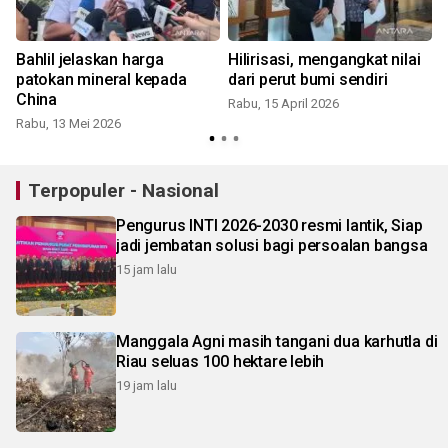
Bahlil jelaskan harga
Hilirisasi, mengangkat nilai
patokan mineral kepada
dari perut bumi sendiri
China
Rabu, 15 April 2026
Rabu, 13 Mei 2026
S
Terpopuler - Nasional
Pengurus INTI 2026-2030 resmi lantik, Siap
jadi jembatan solusi bagi persoalan bangsa
15 jam lalu
Manggala Agni masih tangani dua karhutla di
Riau seluas 100 hektare lebih
19 jam lalu